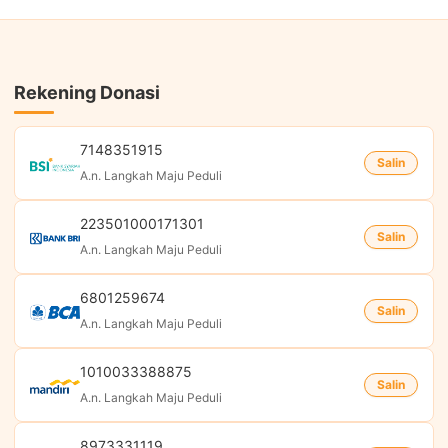
Rekening Donasi
7148351915
Salin
A.n. Langkah Maju Peduli
223501000171301
Salin
A.n. Langkah Maju Peduli
6801259674
Salin
A.n. Langkah Maju Peduli
1010033388875
Salin
A.n. Langkah Maju Peduli
8973331119