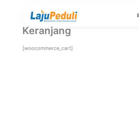
Lewati
ke
konten
Keranjang
[woocommerce_cart]