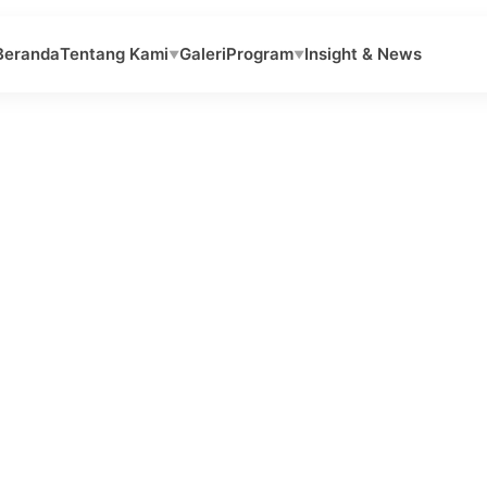
Beranda
Tentang Kami
Galeri
Program
Insight & News
▼
▼