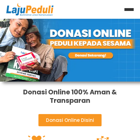
Lewati
ke
konten
Donasi Online 100% Aman &
Transparan
Donasi Online Disini