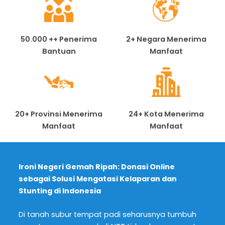
50.000 ++ Penerima
2+ Negara Menerima
Bantuan
Manfaat
20+ Provinsi Menerima
24+ Kota Menerima
Manfaat
Manfaat
Ironi Negeri Gemah Ripah: Donasi Online
sebagai Solusi Mengatasi Kelaparan dan
Stunting di Indonesia
Di tanah subur tempat padi seharusnya tumbuh