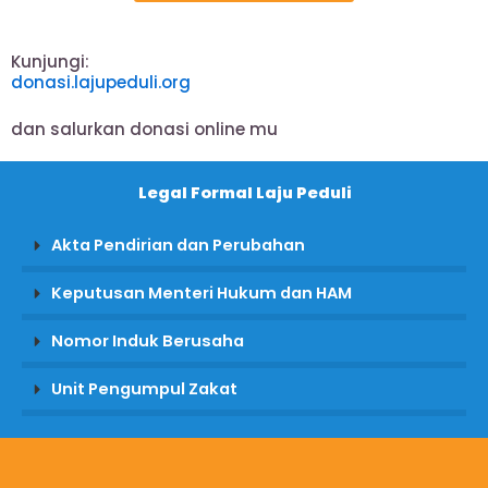
Kunjungi:
donasi.lajupeduli.org
dan salurkan donasi online mu
Legal Formal Laju Peduli
Akta Pendirian dan Perubahan
Keputusan Menteri Hukum dan HAM
Nomor Induk Berusaha
Unit Pengumpul Zakat