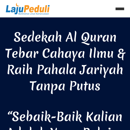
Lewati
ke
konten
Sedekah Al Quran
Tebar Cahaya Ilmu &
Raih Pahala Jariyah
Tanpa Putus
“Sebaik-Baik Kalian