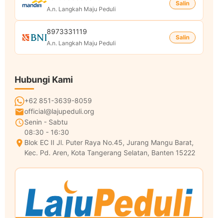
Salin
A.n. Langkah Maju Peduli
8973331119
Salin
A.n. Langkah Maju Peduli
Hubungi Kami
+62 851-3639-8059
official@lajupeduli.org
Senin - Sabtu
08:30 - 16:30
Blok EC II Jl. Puter Raya No.45, Jurang Mangu Barat,
Kec. Pd. Aren, Kota Tangerang Selatan, Banten 15222