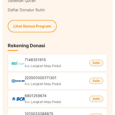
Sedekah Quran
Daftar Donatur Rutin
Lihat Semua Program
Rekening Donasi
7148351915
Salin
A.n. Langkah Maju Peduli
223501000171301
Salin
A.n. Langkah Maju Peduli
6801259674
Salin
A.n. Langkah Maju Peduli
1010033388875