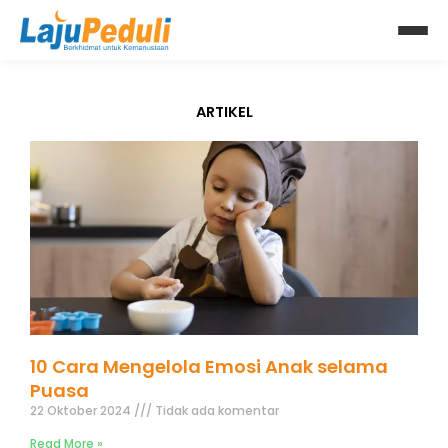
Lewati
Article
ke
konten
ARTIKEL
10 Cara Mengelola Emosi Anak selama
Puasa
22 Oktober 2024
Tidak ada komentar
Read More »