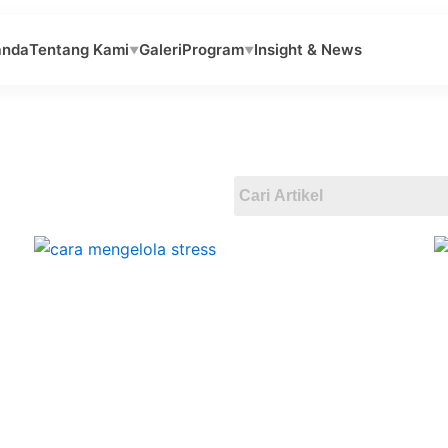
anda
Tentang Kami
Galeri
Program
Insight & News
▼
▼