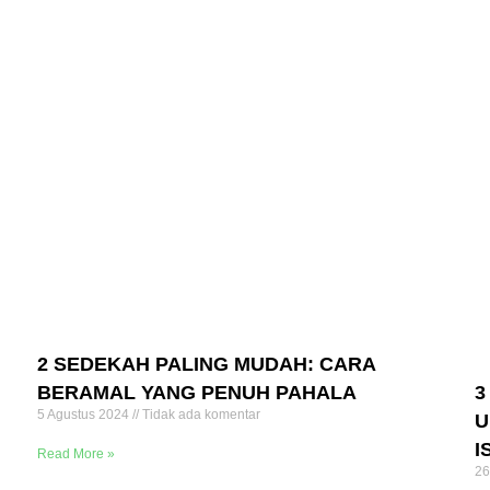
2 SEDEKAH PALING MUDAH: CARA
BERAMAL YANG PENUH PAHALA
3
5 Agustus 2024
Tidak ada komentar
U
I
Read More »
26