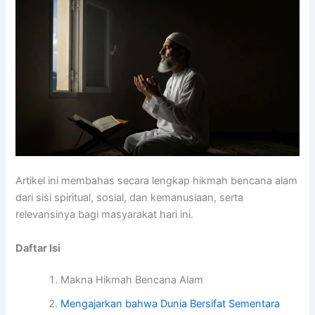
Artikel ini membahas secara lengkap hikmah bencana alam
dari sisi spiritual, sosial, dan kemanusiaan, serta
relevansinya bagi masyarakat hari ini.
Daftar Isi
Makna Hikmah Bencana Alam
Mengajarkan bahwa Dunia Bersifat Sementara