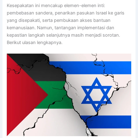
Kesepakatan ini mencakup elemen-elemen inti:
pembebasan sandera, penarikan pasukan Israel ke garis
yang disepakati, serta pembukaan akses bantuan
kemanusiaan. Namun, tantangan implementasi dan
kepastian langkah selanjutnya masih menjadi sorotan.
Berikut ulasan lengkapnya.