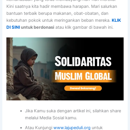
Kini saatnya kita hadir membawa harapan. Mari salurkan
bantuan terbaik berupa makanan, obat-obatan, dan
kebutuhan pokok untuk meringankan beban mereka.
KLIK
DI SINI
untuk berdonasi
atau klik gambar di bawah ini.
Jika Kamu suka dengan artikel ini, silahkan share
melalui Media Sosial kamu.
Atau Kunjungi
www.lajupeduli.org
untuk