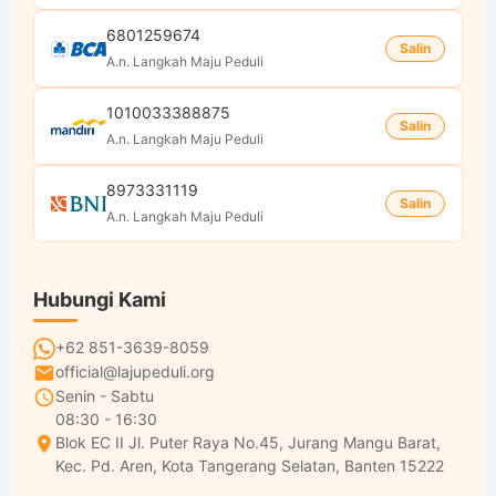
6801259674
Salin
A.n. Langkah Maju Peduli
1010033388875
Salin
A.n. Langkah Maju Peduli
8973331119
Salin
A.n. Langkah Maju Peduli
Hubungi Kami
+62 851-3639-8059
official@lajupeduli.org
Senin - Sabtu
08:30 - 16:30
Blok EC II Jl. Puter Raya No.45, Jurang Mangu Barat,
Kec. Pd. Aren, Kota Tangerang Selatan, Banten 15222