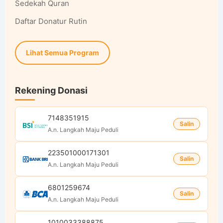
Sedekah Quran
Daftar Donatur Rutin
Lihat Semua Program
Rekening Donasi
7148351915
Salin
A.n. Langkah Maju Peduli
223501000171301
Salin
A.n. Langkah Maju Peduli
6801259674
Salin
A.n. Langkah Maju Peduli
1010033388875