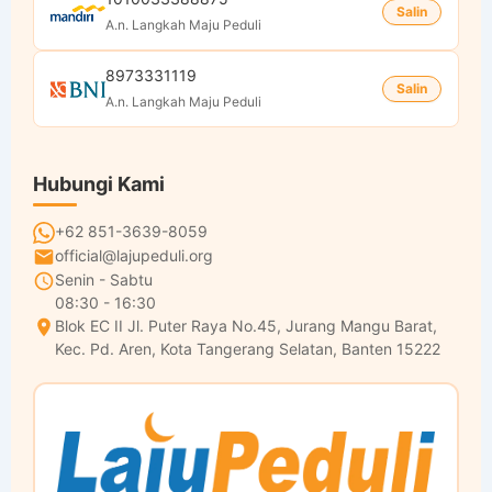
Salin
A.n. Langkah Maju Peduli
8973331119
Salin
A.n. Langkah Maju Peduli
Hubungi Kami
+62 851-3639-8059
official@lajupeduli.org
Senin - Sabtu
08:30 - 16:30
Blok EC II Jl. Puter Raya No.45, Jurang Mangu Barat,
Kec. Pd. Aren, Kota Tangerang Selatan, Banten 15222