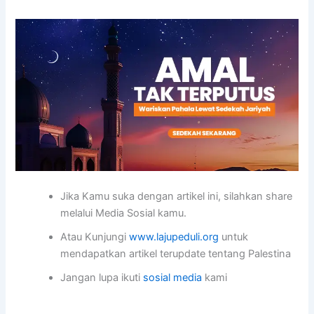
Jika Kamu suka dengan artikel ini, silahkan share
melalui Media Sosial kamu.
Atau Kunjungi
www.lajupeduli.org
untuk
mendapatkan artikel terupdate tentang Palestina
Jangan lupa ikuti
sosial media
kami