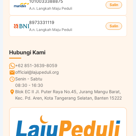
1010033388875
Salin
A.n. Langkah Maju Peduli
8973331119
Salin
A.n. Langkah Maju Peduli
Hubungi Kami
+62 851-3639-8059
official@lajupeduli.org
Senin - Sabtu
08:30 - 16:30
Blok EC II Jl. Puter Raya No.45, Jurang Mangu Barat,
Kec. Pd. Aren, Kota Tangerang Selatan, Banten 15222