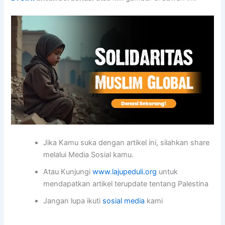
Jika Kamu suka dengan artikel ini, silahkan share
melalui Media Sosial kamu.
Atau Kunjungi
www.lajupeduli.org
untuk
mendapatkan artikel terupdate tentang Palestina
Jangan lupa ikuti
sosial media
kami