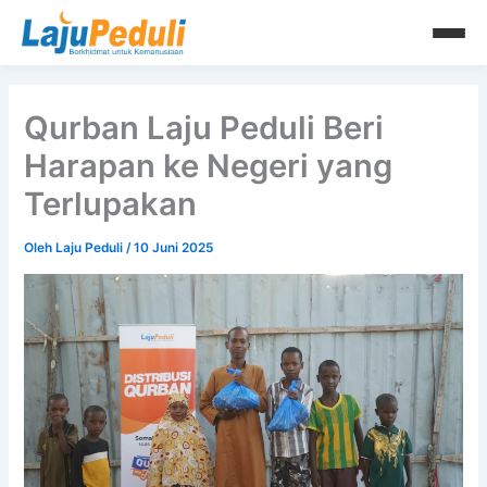
Lewati
ke
konten
Qurban Laju Peduli Beri
Harapan ke Negeri yang
Terlupakan
Oleh
Laju Peduli
/
10 Juni 2025