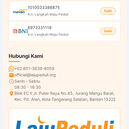
1010033388875
Salin
A.n. Langkah Maju Peduli
8973331119
Salin
A.n. Langkah Maju Peduli
Hubungi Kami
+62 851-3639-8059
official@lajupeduli.org
Senin - Sabtu
08:30 - 16:30
Blok EC II Jl. Puter Raya No.45, Jurang Mangu Barat,
Kec. Pd. Aren, Kota Tangerang Selatan, Banten 15222