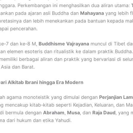
nggara. Perkembangan ini menghasilkan dua aliran utama:
ankan pada ajaran asli Buddha dan
Mahayana
yang lebih f
pretasinya dan lebih menekankan pada bantuan kepada ma
apai pencerahan.
ke-7 dan ke-8 M,
Buddhisme Vajrayana
muncul di Tibet da
 elemen esoteris dan ritualistik ke dalam praktik Buddha. 
emiliki berbagai aliran dan praktik yang bervariasi di selu
 Asia dan Barat.
Dari Alkitab Ibrani hingga Era Modern
ah agama monoteistik yang dimulai dengan
Perjanjian La
ng mencakup kitab-kitab seperti Kejadian, Keluaran, dan M
udi bermula dengan
Abraham
,
Musa
, dan
Raja Daud
, yang
ma dari hukum dan etika Yahudi.