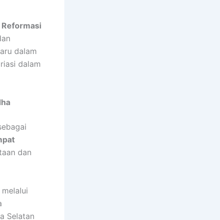
n
Reformasi
an
baru dalam
riasi dalam
dha
 sebagai
pat
taan dan
 melalui
a
a Selatan