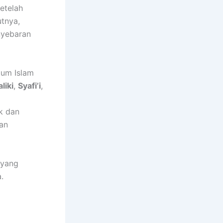
etelah
utnya,
nyebaran
kum Islam
liki
,
Syafi’i
,
k dan
an
 yang
.