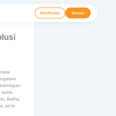
Konfirmasi
Donasi
lusi
imana
engalami
 kehidupan
 dunia.
du, Budha,
a, serta