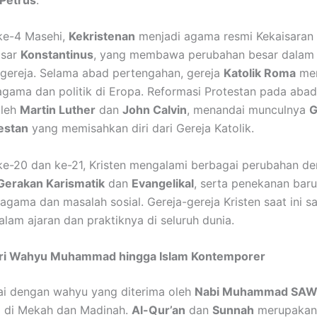
ke-4 Masehi,
Kekristenan
menjadi agama resmi Kekaisara
isar
Konstantinus
, yang membawa perubahan besar dalam 
 gereja. Selama abad pertengahan, gereja
Katolik Roma
men
gama dan politik di Eropa. Reformasi Protestan pada abad
oleh
Martin Luther
dan
John Calvin
, menandai munculnya
G
estan
yang memisahkan diri dari Gereja Katolik.
e-20 dan ke-21, Kristen mengalami berbagai perubahan d
Gerakan Karismatik
dan
Evangelikal
, serta penekanan bar
ragama dan masalah sosial. Gereja-gereja Kristen saat ini s
alam ajaran dan praktiknya di seluruh dunia.
Dari Wahyu Muhammad hingga Islam Kontemporer
i dengan wahyu yang diterima oleh
Nabi Muhammad SA
i di Mekah dan Madinah.
Al-Qur’an
dan
Sunnah
merupakan