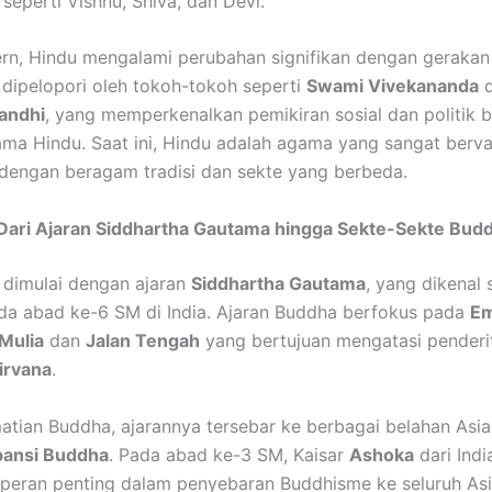
eperti Vishnu, Shiva, dan Devi.
rn, Hindu mengalami perubahan signifikan dengan geraka
dipelopori oleh tokoh-tokoh seperti
Swami Vivekananda
d
andhi
, yang memperkenalkan pemikiran sosial dan politik 
ma Hindu. Saat ini, Hindu adalah agama yang sangat berva
 dengan beragam tradisi dan sekte yang berbeda.
 Dari Ajaran Siddhartha Gautama hingga Sekte-Sekte Bud
dimulai dengan ajaran
Siddhartha Gautama
, yang dikenal
ada abad ke-6 SM di India. Ajaran Buddha berfokus pada
Em
Mulia
dan
Jalan Tengah
yang bertujuan mengatasi penderi
irvana
.
atian Buddha, ajarannya tersebar ke berbagai belahan Asia
pansi Buddha
. Pada abad ke-3 SM, Kaisar
Ashoka
dari Indi
eran penting dalam penyebaran Buddhisme ke seluruh Asi