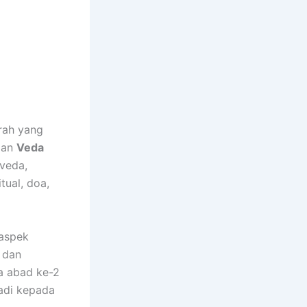
arah yang
man
Veda
aveda,
tual, doa,
aspek
dan
a abad ke-2
adi kepada