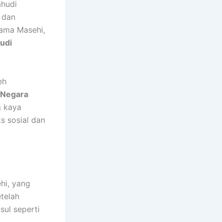
hudi
dan
tama Masehi,
udi
eh
Negara
g kaya
s sosial dan
hi, yang
telah
sul seperti