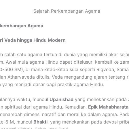
erkembangan Agama
ari Veda hingga Hindu Modern
h salah satu agama tertua di dunia yang memiliki akar sej
m. Awal mula agama Hindu dapat ditelusuri kembali ke za
00-500 SM), di mana kitab-kitab suci seperti Rigveda, Sam
dan Atharvaveda ditulis. Veda mengandung ajaran tentang ri
 yang menjadi dasar bagi praktik agama Hindu.
jalannya waktu, muncul
Upanishad
yang menekankan pada 
an spiritual dari agama Hindu. Kemudian,
Epik Mahabharata
enambah dimensi naratif dan moral ke dalam agama. Pad
ke-5 M, muncul
Bhakti
, yang menekankan pada devosi prib