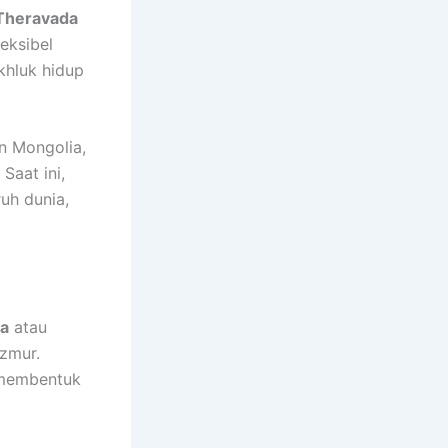
Theravada
leksibel
khluk hidup
n Mongolia,
Saat ini,
ruh dunia,
ma
atau
azmur.
 membentuk