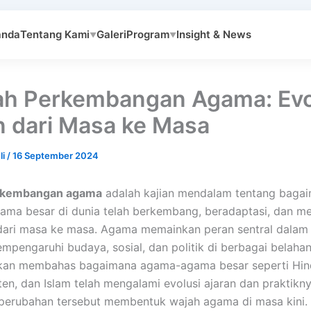
anda
Tentang Kami
Galeri
Program
Insight & News
▼
▼
ah Perkembangan Agama: Evo
n dari Masa ke Masa
li
/
16 September 2024
erkembangan agama
adalah kajian mendalam tentang baga
ama besar di dunia telah berkembang, beradaptasi, dan m
dari masa ke masa. Agama memainkan peran sentral dalam
mpengaruhi budaya, sosial, dan politik di berbagai belahan
 akan membahas bagaimana agama-agama besar seperti Hin
ten, dan Islam telah mengalami evolusi ajaran dan praktikny
perubahan tersebut membentuk wajah agama di masa kini.