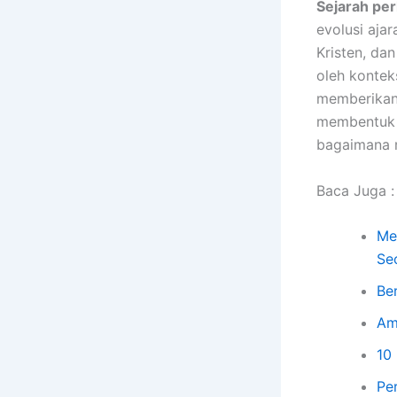
Sejarah p
evolusi aja
Kristen, da
oleh kontek
memberikan
membentuk 
bagaimana 
Baca Juga :
Me
Se
Ber
Am
10
Pe