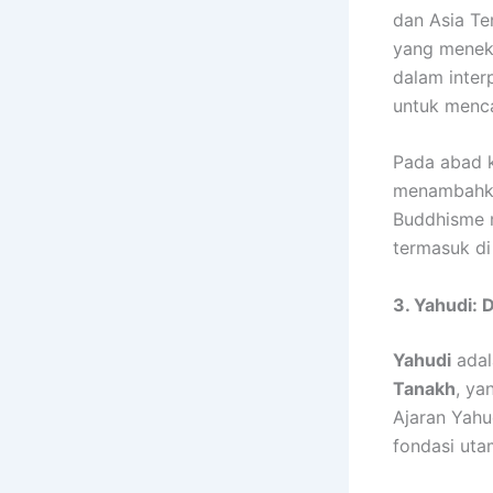
dan Asia Te
yang menek
dalam inter
untuk menc
Pada abad 
menambahkan
Buddhisme m
termasuk di
3. Yahudi: 
Yahudi
adal
Tanakh
, ya
Ajaran Yah
fondasi uta