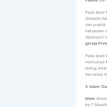
Pada abad 
dibawah Ka
dan praktik
kekuasaan a
dipelopori 
gereja Prot
Pada abad k
munculnya
dialog anta
bervariasi d
5. Islam: 
Islam
dimula
ke-7 Maseh