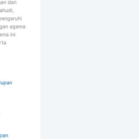
han dan
ahudi,
pengaruhi
angan agama
ma ini
rta
dupan
n
upan