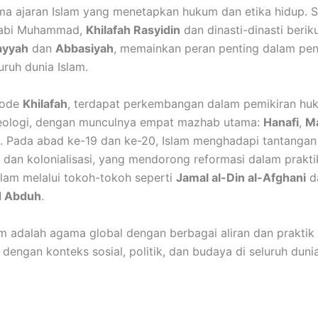
a ajaran Islam yang menetapkan hukum dan etika hidup. S
Nabi Muhammad,
Khilafah Rasyidin
dan dinasti-dinasti berik
yyah
dan
Abbasiyah
, memainkan peran penting dalam pe
uruh dunia Islam.
iode
Khilafah
, terdapat perkembangan dalam pemikiran hu
teologi, dengan munculnya empat mazhab utama:
Hanafi
,
Ma
. Pada abad ke-19 dan ke-20, Islam menghadapi tantangan
 dan kolonialisasi, yang mendorong reformasi dalam prakti
slam melalui tokoh-tokoh seperti
Jamal al-Din al-Afghani
d
 Abduh
.
slam adalah agama global dengan berbagai aliran dan praktik
dengan konteks sosial, politik, dan budaya di seluruh dunia