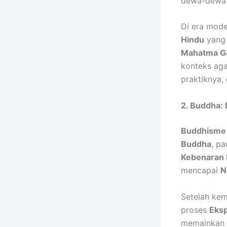
dewa-dewa s
Di era mode
Hindu
yang 
Mahatma G
konteks aga
praktiknya,
2. Buddha:
Buddhisme
Buddha
, p
Kebenaran 
mencapai
N
Setelah kem
proses
Eks
memainkan p