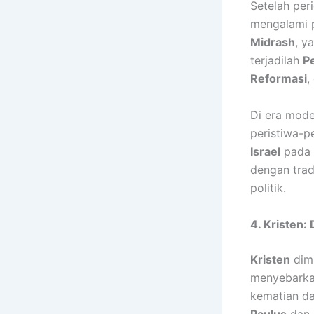
Setelah per
mengalami 
Midrash
, y
terjadilah
P
Reformasi
,
Di era mod
peristiwa-p
Israel
pada 
dengan trad
politik.
4. Kristen:
Kristen
dimu
menyebarkan
kematian da
Paulus
dan