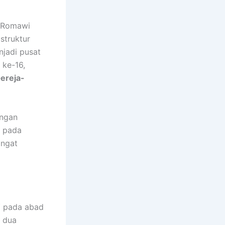
n Romawi
struktur
jadi pusat
 ke-16,
ereja-
engan
u pada
angat
W
pada abad
 dua