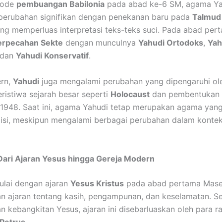
iode
pembuangan Babilonia
pada abad ke-6 SM, agama Ya
perubahan signifikan dengan penekanan baru pada
Talmud
ang memperluas interpretasi teks-teks suci. Pada abad per
erpecahan Sekte
dengan munculnya
Yahudi Ortodoks
,
Yah
 dan
Yahudi Konservatif
.
ern,
Yahudi
juga mengalami perubahan yang dipengaruhi ol
eristiwa sejarah besar seperti
Holocaust
dan pembentukan
1948. Saat ini, agama Yahudi tetap merupakan agama yan
isi, meskipun mengalami berbagai perubahan dalam kontek
 Dari Ajaran Yesus hingga Gereja Modern
lai dengan ajaran
Yesus Kristus
pada abad pertama Mase
 ajaran tentang kasih, pengampunan, dan keselamatan. Se
n kebangkitan Yesus, ajaran ini disebarluaskan oleh para ra
Petrus
.