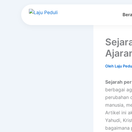
Lewati
ke
Ber
konten
Sejar
Ajara
Oleh
Laju Pedu
Sejarah p
berbagai ag
perubahan 
manusia, me
Artikel ini
Yahudi, Kris
bagaimana 