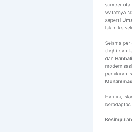
sumber utam
wafatnya 
seperti
Uma
Islam ke sel
Selama per
(fiqh) dan 
dan
Hanbali
modernisasi
pemikiran I
Muhammad
Hari ini, I
beradaptasi 
Kesimpulan