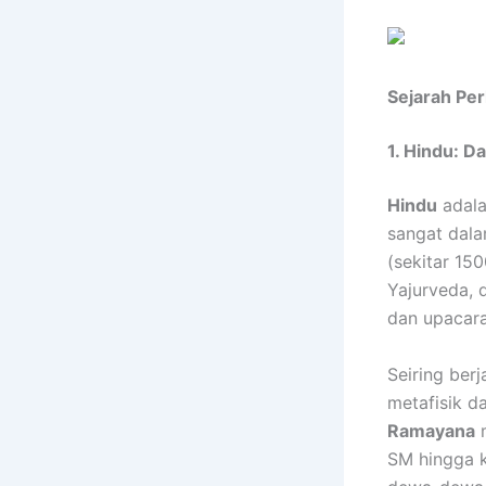
Sejarah P
1. Hindu: D
Hindu
adala
sangat dala
(sekitar 15
Yajurveda, 
dan upacara
Seiring ber
metafisik d
Ramayana
m
SM hingga 