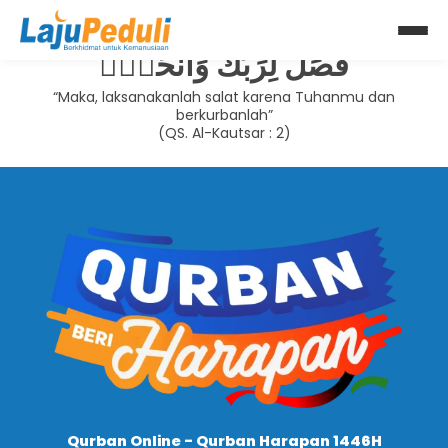
Lewati
ke
فَصَلِّ لِرَبِّكَ وَانْحَرْۗ
konten
“Maka, laksanakanlah salat karena Tuhanmu dan
berkurbanlah”
(QS. Al-Kautsar : 2)
Qurban Online - Qurban Harapan 1446H