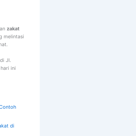
kan
zakat
 melintasi
mat.
i Jl.
ari ini
 Contoh
kat di