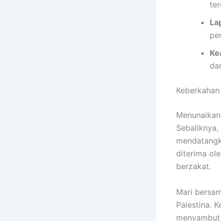
te
La
pe
Ke
dan
Keberkahan
Menunaika
Sebaliknya,
mendatangk
diterima ol
berzakat.
Mari bersam
Palestina. 
menyambut 