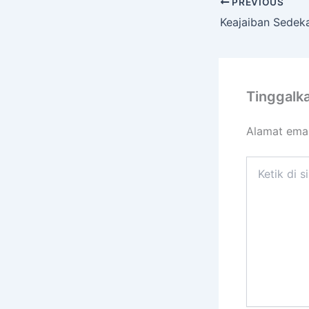
PREVIOUS
Tinggalk
Alamat emai
Ketik
di
sini..