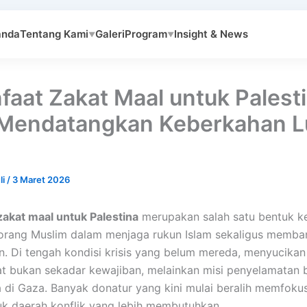
anda
Tentang Kami
Galeri
Program
Insight & News
▼
▼
faat Zakat Maal untuk Palest
Mendatangkan Keberkahan L
li
/
3 Maret 2026
zakat maal untuk Palestina
merupakan salah satu bentuk k
eorang Muslim dalam menjaga rukun Islam sekaligus memba
. Di tengah kondisi krisis yang belum mereda, menyucikan
at bukan sekadar kewajiban, melainkan misi penyelamatan 
a di Gaza. Banyak donatur yang kini mulai beralih memfoku
k daerah konflik yang lebih membutuhkan.