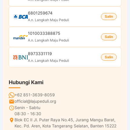
6801259674
Salin
A.n. Langkah Maju Peduli
1010033388875
Salin
A.n. Langkah Maju Peduli
8973331119
Salin
A.n. Langkah Maju Peduli
Hubungi Kami
+62 851-3639-8059
official@lajupeduli.org
Senin - Sabtu
08:30 - 16:30
Blok EC II Jl. Puter Raya No.45, Jurang Mangu Barat,
Kec. Pd. Aren, Kota Tangerang Selatan, Banten 15222