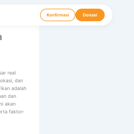
Konfirmasi
Donasi
a
ar real
okasi, dan
ikan adalah
aan dan
ni akan
ta faktor-