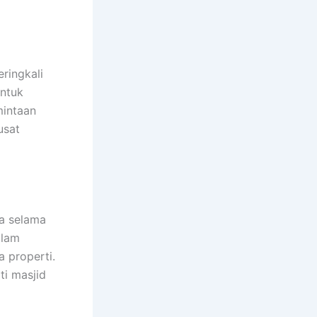
ringkali
ntuk
mintaan
usat
a selama
alam
 properti.
ti masjid