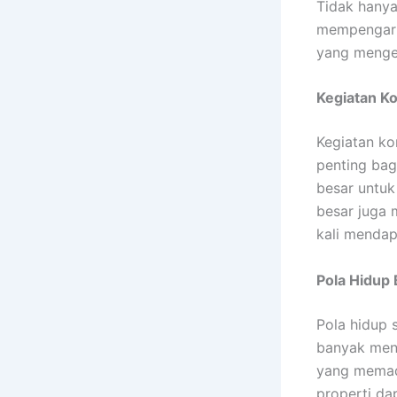
Tidak hanya
mempengaru
yang menged
Kegiatan K
Kegiatan ko
penting bag
besar untuk
besar juga 
kali mendap
Pola Hidup
Pola hidup 
banyak meng
yang memada
properti da