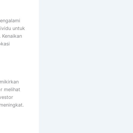
mengalami
ividu untuk
. Kenaikan
okasi
mikirkan
r melihat
vestor
meningkat.