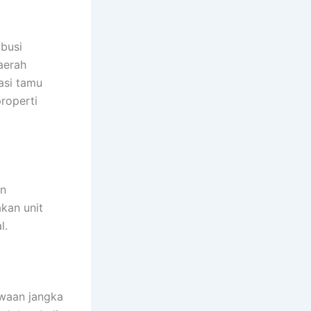
ibusi
aerah
asi tamu
roperti
an
kan unit
l.
ewaan jangka