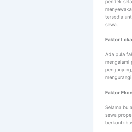
pendek sela
menyewakan 
tersedia un
sewa.
Faktor Loka
Ada pula f
mengalami p
pengunjung,
mengurangi 
Faktor Eko
Selama bul
sewa proper
berkontribu