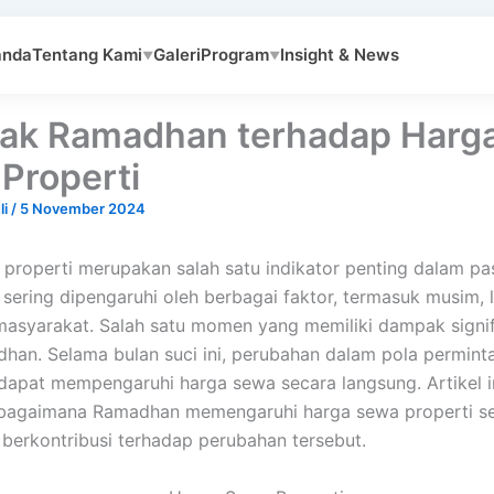
anda
Tentang Kami
Galeri
Program
Insight & News
▼
▼
k Ramadhan terhadap Harg
Properti
li
/
5 November 2024
properti merupakan salah satu indikator penting dalam pas
 sering dipengaruhi oleh berbagai faktor, termasuk musim, l
asyarakat. Salah satu momen yang memiliki dampak signif
han. Selama bulan suci ini, perubahan dalam pola permint
apat mempengaruhi harga sewa secara langsung. Artikel i
agaimana Ramadhan memengaruhi harga sewa properti ser
 berkontribusi terhadap perubahan tersebut.