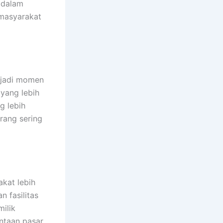
 dalam
masyarakat
njadi momen
yang lebih
g lebih
rang sering
kat lebih
 fasilitas
ilik
ntaan pasar.