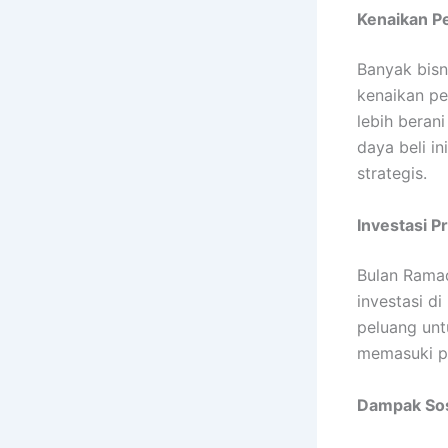
Kenaikan P
Banyak bisn
kenaikan pe
lebih beran
daya beli i
strategis.
Investasi P
Bulan Ramad
investasi d
peluang unt
memasuki pa
Dampak Sos