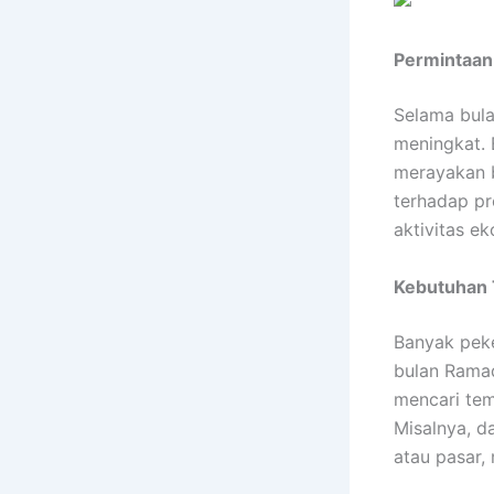
Permintaan
Selama bula
meningkat.
merayakan b
terhadap pr
aktivitas e
Kebutuhan
Banyak peke
bulan Ramad
mencari tem
Misalnya, d
atau pasar, 