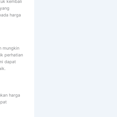
tuk kembali
 yang
pada harga
h mungkin
k perhatian
ni dapat
ik.
ukan harga
apat