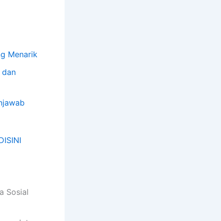
ng Menarik
 dan
njawab
DISINI
a Sosial