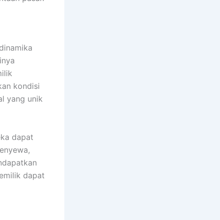
 dinamika
inya
ilik
kan kondisi
al yang unik
eka dapat
penyewa,
ndapatkan
emilik dapat