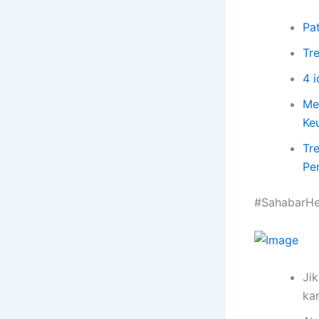
Pat
Tr
4 
Me
Ke
Tr
Pe
#SahabarHe
Jik
ka