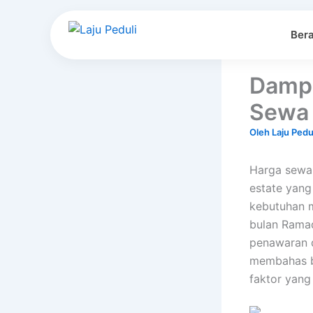
Lewati
ke
Ber
konten
Dampa
Sewa 
Oleh
Laju Pedu
Harga sewa 
estate yang
kebutuhan m
bulan Ramad
penawaran d
membahas b
faktor yang