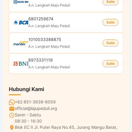
Salin
A.n. Langkah Maju Peduli
6801259674
Salin
A.n. Langkah Maju Peduli
1010033388875
Salin
A.n. Langkah Maju Peduli
8973331119
Salin
A.n. Langkah Maju Peduli
Hubungi Kami
+62 851-3639-8059
official@lajupeduli.org
Senin - Sabtu
08:30 - 16:30
Blok EC II Jl. Puter Raya No.45, Jurang Mangu Barat,