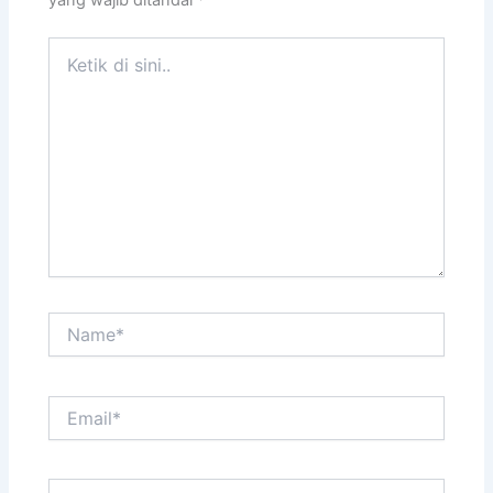
yang wajib ditandai
*
Ketik
di
sini..
Name*
Email*
Situs