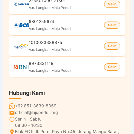
223501000171301
Salin
A.n. Langkah Maju Peduli
6801259674
Salin
A.n. Langkah Maju Peduli
1010033388875
Salin
A.n. Langkah Maju Peduli
8973331119
Salin
A.n. Langkah Maju Peduli
Hubungi Kami
+62 851-3639-8059
official@lajupeduli.org
Senin - Sabtu
08:30 - 16:30
Blok EC II Jl. Puter Raya No.45, Jurang Mangu Barat,