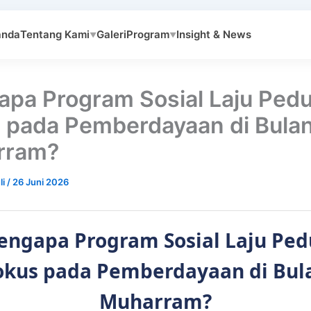
anda
Tentang Kami
Galeri
Program
Insight & News
▼
▼
pa Program Sosial Laju Pedu
 pada Pemberdayaan di Bula
rram?
li
/
26 Juni 2026
ngapa Program Sosial Laju Ped
okus pada Pemberdayaan di Bul
Muharram?