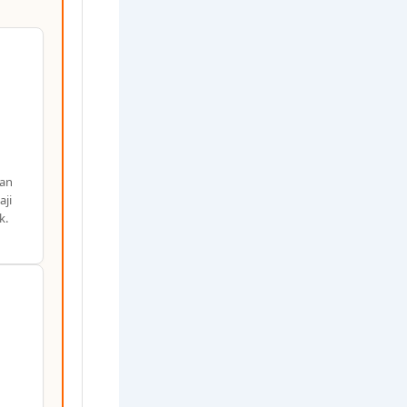
gan
aji
k.