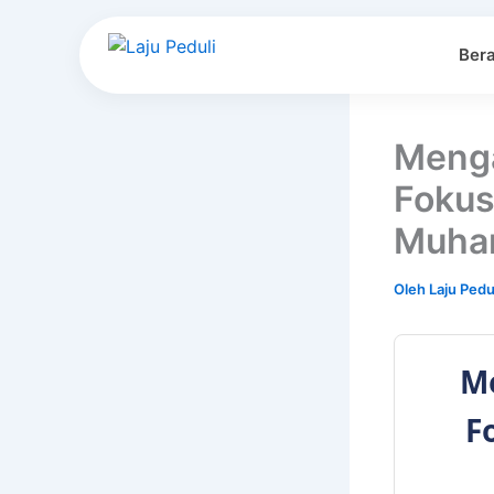
Lewati
ke
Ber
konten
Menga
Fokus
Muha
Oleh
Laju Pedu
Me
F