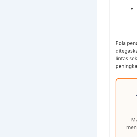
Pola pen
ditegask
lintas s
peningkat
Ma
meng