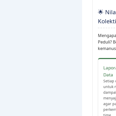
🌟 Nil
Kolekti
Mengapa 
Peduli? B
kemanusi
Lapora
Data
Setiap 
untuk 
dampak
menyaj
agar p
perkem
time.