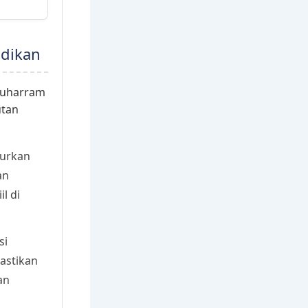
idikan
Muharram
utan
urkan
an
l di
si
astikan
an