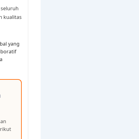
 seluruh
 kualitas
obal yang
boratif
a
a
an
rikut