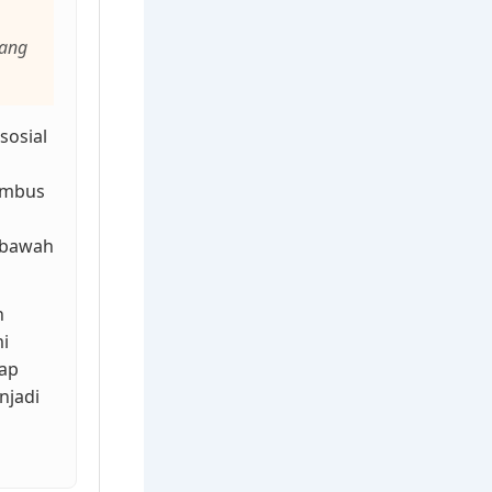
yang
sosial
embus
 bawah
n
i
iap
njadi