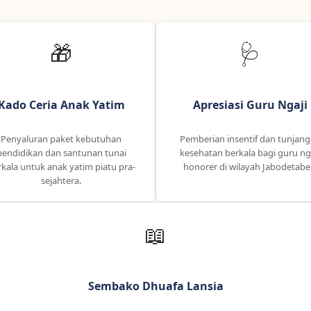
🎁
🩺
Kado Ceria Anak Yatim
Apresiasi Guru Ngaji
Penyaluran paket kebutuhan
Pemberian insentif dan tunjan
pendidikan dan santunan tunai
kesehatan berkala bagi guru ng
kala untuk anak yatim piatu pra-
honorer di wilayah Jabodetabe
sejahtera.
📖
Sembako Dhuafa Lansia