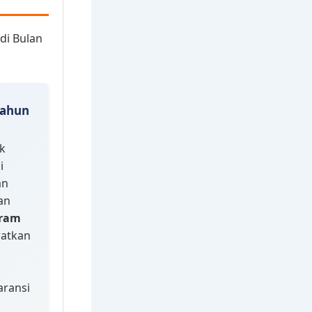
Tahun
k
i
an
an
ram
ratkan
aransi