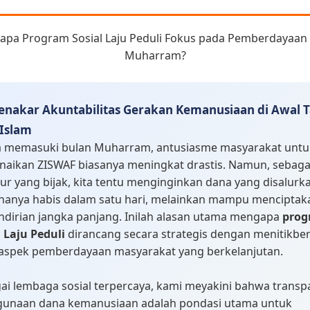
nakar Akuntabilitas Gerakan Kemanusiaan di Awal 
 Islam
a memasuki bulan Muharram, antusiasme masyarakat untu
aikan ZISWAF biasanya meningkat drastis. Namun, sebaga
ur yang bijak, kita tentu menginginkan dana yang disalurk
 hanya habis dalam satu hari, melainkan mampu menciptak
dirian jangka panjang. Inilah alasan utama mengapa
prog
l Laju Peduli
dirancang secara strategis dengan menitikbe
aspek pemberdayaan masyarakat yang berkelanjutan.
ai lembaga sosial terpercaya, kami meyakini bahwa transp
unaan dana kemanusiaan adalah pondasi utama untuk