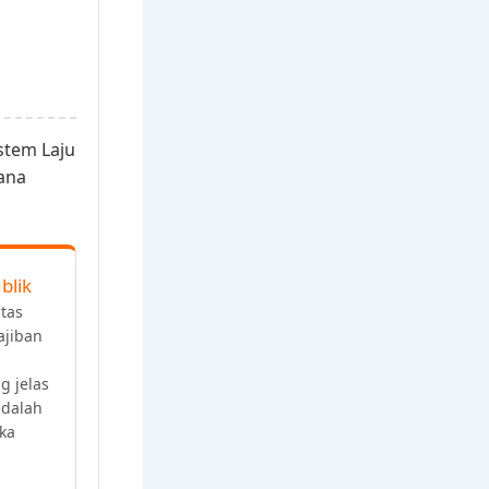
stem Laju
dana
blik
tas
ajiban
g jelas
adalah
ka