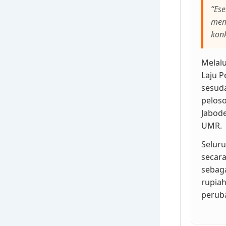
“Es
mema
konk
Melalu
Laju 
sesud
peloso
Jabod
UMR.
Seluru
secara
sebaga
rupia
perub