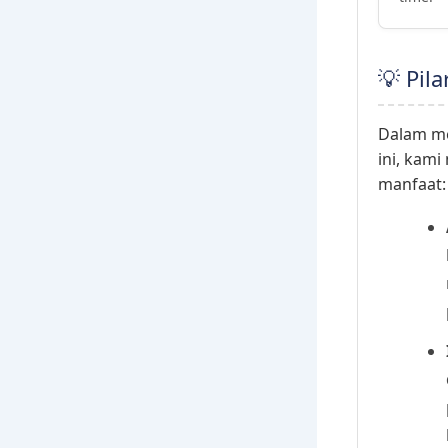
💡 Pil
Dalam me
ini, kam
manfaat: