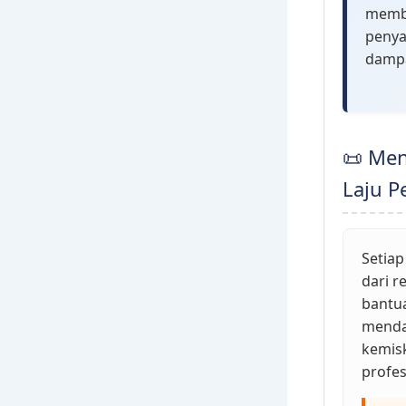
memba
penya
dampa
📜 Men
Laju P
Setiap
dari r
bantua
mendam
kemisk
profes