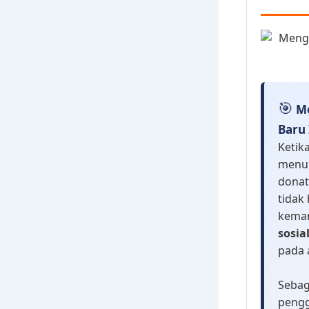
🎯
Me
Baru
Ketik
menun
donat
tidak
keman
sosia
pada 
Sebag
pengg