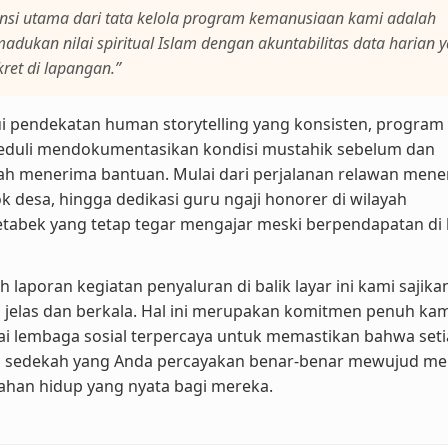
ensi utama dari tata kelola program kemanusiaan kami adalah
dukan nilai spiritual Islam dengan akuntabilitas data harian 
ret di lapangan.”
i pendekatan human storytelling yang konsisten, program 
Peduli mendokumentasikan kondisi mustahik sebelum dan
ah menerima bantuan. Mulai dari perjalanan relawan men
k desa, hingga dedikasi guru ngaji honorer di wilayah
etabek yang tetap tegar mengajar meski berpendapatan di
h laporan kegiatan penyaluran di balik layar ini kami sajika
 jelas dan berkala. Hal ini merupakan komitmen penuh kam
i lembaga sosial terpercaya untuk memastikan bahwa set
h sedekah yang Anda percayakan benar-benar mewujud me
ahan hidup yang nyata bagi mereka.