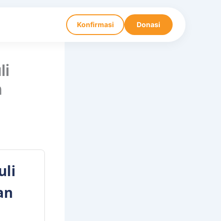
Konfirmasi
Donasi
li
n
uli
an