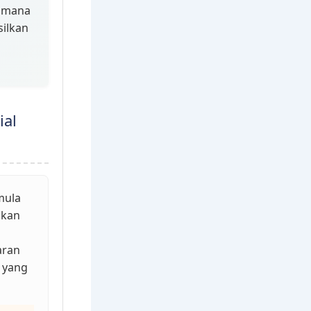
aimana
silkan
ial
mula
ikan
aran
 yang