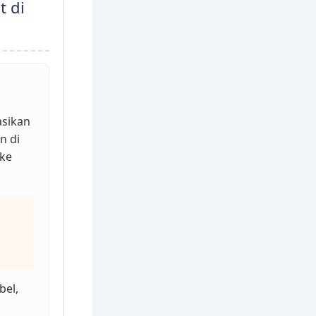
t di
asikan
n di
 ke
bel,