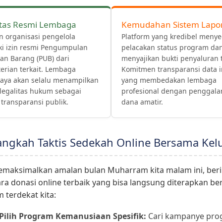
itas Resmi Lembaga
Kemudahan Sistem Lapo
n organisasi pengelola
Platform yang kredibel meny
ki izin resmi Pengumpulan
pelacakan status program da
an Barang (PUB) dari
menyajikan bukti penyaluran t
erian terkait. Lembaga
Komitmen transparansi data i
caya akan selalu menampilkan
yang membedakan lembaga
legalitas hukum sebagai
profesional dengan penggala
transparansi publik.
dana amatir.
angkah Taktis Sedekah Online Bersama Kel
maksimalkan amalan bulan Muharram kita malam ini, beri
ara donasi online terbaik yang bisa langsung diterapkan b
 terdekat kita:
Pilih Program Kemanusiaan Spesifik:
Cari kampanye pro