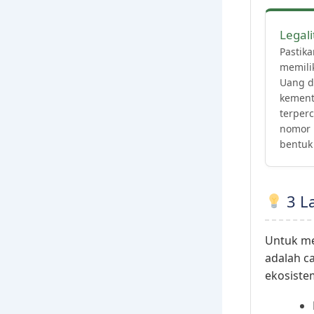
Legal
Pastika
memili
Uang d
kement
terper
nomor 
bentuk 
3 L
Untuk me
adalah c
ekosistem