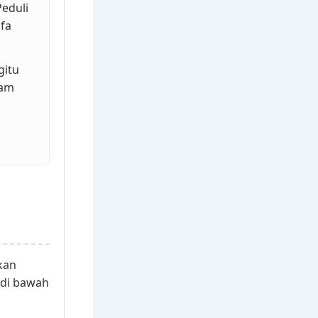
eduli
fa
gitu
lam
kan
 di bawah