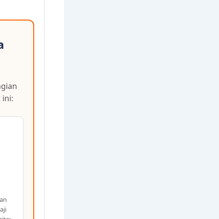
a
agian
ini:
gan
aji
ite: