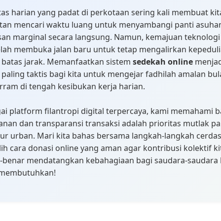
itas harian yang padat di perkotaan sering kali membuat kit
itan mencari waktu luang untuk menyambangi panti asuha
an marginal secara langsung. Namun, kemajuan teknologi 
telah membuka jalan baru untuk tetap mengalirkan kepedul
 batas jarak. Memanfaatkan sistem
sedekah online
menjad
i paling taktis bagi kita untuk mengejar fadhilah amalan bu
ram di tengah kesibukan kerja harian.
ai platform filantropi digital terpercaya, kami memahami 
nan dan transparansi transaksi adalah prioritas mutlak pa
ur urban. Mari kita bahas bersama langkah-langkah cerda
ih cara donasi online yang aman agar kontribusi kolektif ki
-benar mendatangkan kebahagiaan bagi saudara-saudara 
 membutuhkan!