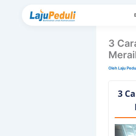
Lewati
ke
konten
3 Car
Merai
Oleh
Laju Pedu
3 C