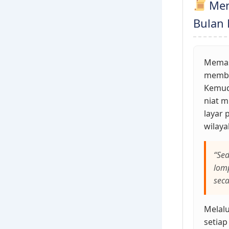
Meng
Bulan
Memasu
membe
Kemud
niat m
layar 
wilaya
“Sed
lom
seca
Melalu
setiap