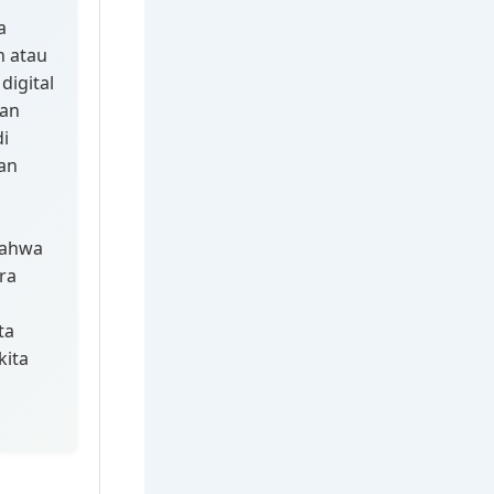
a
n atau
digital
ian
i
lan
bahwa
ra
s
ta
kita