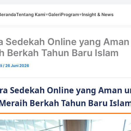
Beranda
Tentang Kami
Galeri
Program
Insight & News
▼
▼
a Sedekah Online yang Aman
h Berkah Tahun Baru Islam
li
/
26 Juni 2026
ara Sedekah Online yang Aman u
Meraih Berkah Tahun Baru Isla