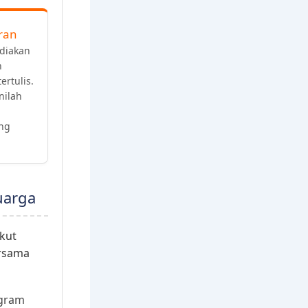
ran
ediakan
n
ertulis.
nilah
ng
uarga
kut
ersama
gram