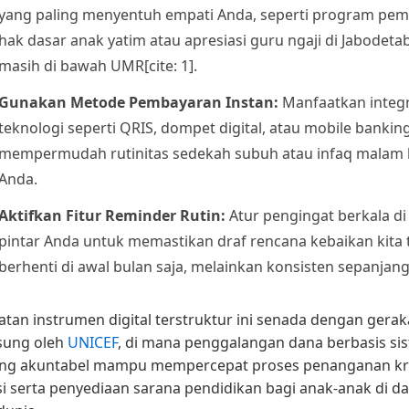
yang paling menyentuh empati Anda, seperti program pe
hak dasar anak yatim atau apresiasi guru ngaji di Jabodeta
masih di bawah UMR[cite: 1].
Gunakan Metode Pembayaran Instan:
Manfaatkan integr
teknologi seperti QRIS, dompet digital, atau mobile bankin
mempermudah rutinitas sedekah subuh atau infaq malam 
Anda.
Aktifkan Fitur Reminder Rutin:
Atur pengingat berkala di
pintar Anda untuk memastikan draf rencana kebaikan kita 
berhenti di awal bulan saja, melainkan konsisten sepanjang
tan instrumen digital terstruktur ini senada dengan gerak
sung oleh
UNICEF
, di mana penggalangan dana berbasis si
ang akuntabel mampu mempercepat proses penanganan kri
si serta penyediaan sarana pendidikan bagi anak-anak di d