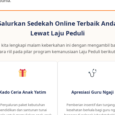
dunia.
Salurkan Sedekah Online Terbaik And
Lewat Laju Peduli
 kita lengkapi malam keberkahan ini dengan mengambil b
ara riil pada pilar program kemanusiaan Laju Peduli berikut 
Kado Ceria Anak Yatim
Apresiasi Guru Ngaji
Penyaluran paket kebutuhan
Pemberian insentif dan tunjan
pendidikan dan santunan tunai
kesehatan berkala bagi guru ng
kala untuk memuliakan anak-anak
honorer di pelosok Jabodetabek[c