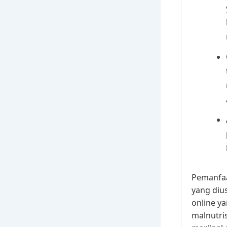
Pemanfaa
yang diu
online y
malnutri