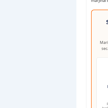
marjinal 
Mari
sec
ber