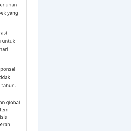
menuhan
bek yang
asi
g untuk
hari
 ponsel
tidak
 tahun.
an global
stem
sis
aerah