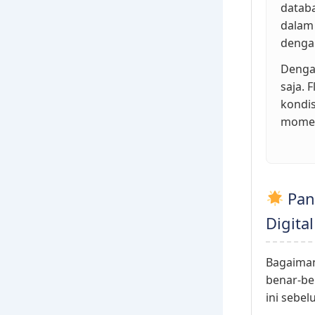
datab
dalam
dengan
Dengan
saja. 
kondi
momen
Pan
Digital
Bagaiman
benar-be
ini sebe