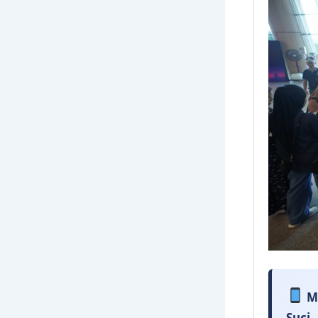
M
Suci