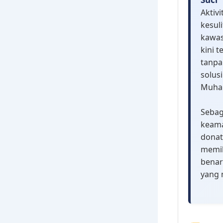
Aktiv
kesul
kawas
kini 
tanpa
solus
Muhar
Sebag
keama
donat
memil
benar
yang