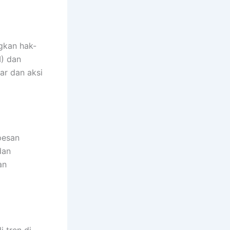
gkan hak-
I) dan
ar dan aksi
pesan
dan
an
 tren di