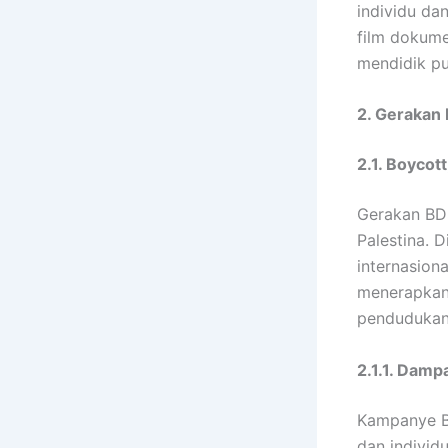
individu da
film dokume
mendidik pu
2. Gerakan 
2.1. Boycot
Gerakan BD
Palestina. 
internasion
menerapkan 
pendudukan
2.1.1. Dam
Kampanye BD
dan individ