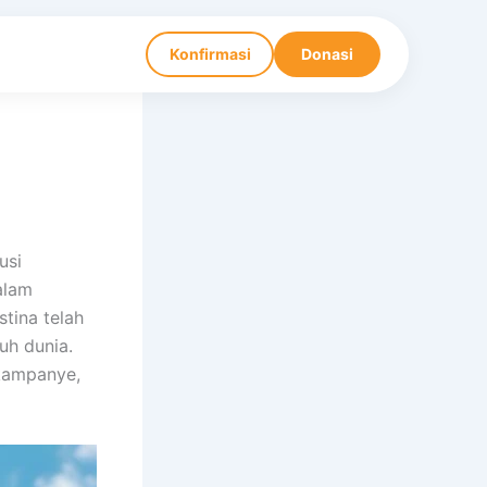
Konfirmasi
Donasi
usi
alam
tina telah
uh dunia.
 kampanye,