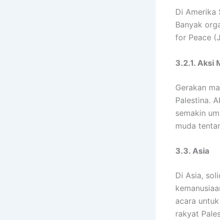
Di Amerika 
Banyak orga
for Peace (
3.2.1. Aksi
Gerakan mah
Palestina. 
semakin um
muda tentang
3.3. Asia
Di Asia, so
kemanusiaan
acara untu
rakyat Pales