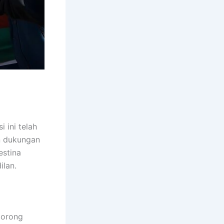
 ini telah
n dukungan
estina
ilan.
dorong