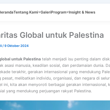
Beranda
Tentang Kami
Galeri
Program
Insight & News
▼
▼
ritas Global untuk Palestina
li
/
9 Oktober 2024
global untuk Palestina
telah menjadi isu penting dalam disk
k asasi manusia, keadilan sosial, dan perdamaian dunia. D
kade terakhir, gerakan internasional yang mendukung Pales
pesat, melibatkan individu, organisasi, dan negara di selur
el ini, kita akan menyoroti berbagai gerakan internasional,
sial yang mendukung perjuangan rakyat Palestina.