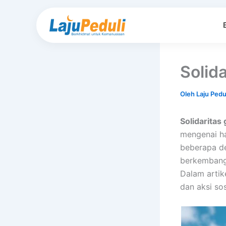
Lewati
ke
konten
Solida
Oleh
Laju Pedu
Solidaritas 
mengenai ha
beberapa de
berkembang 
Dalam artik
dan aksi so