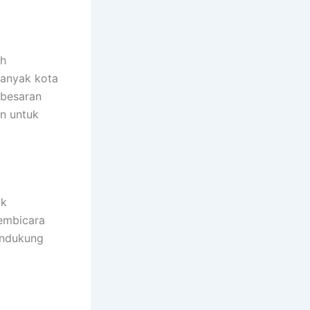
ah
banyak kota
-besaran
n untuk
uk
pembicara
endukung