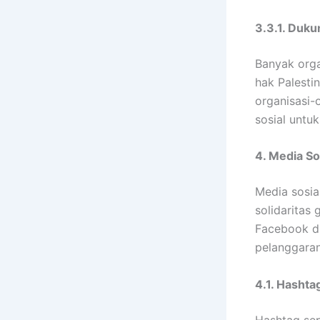
3.3.1. Duku
Banyak orga
hak Palesti
organisasi-
sosial untu
4. Media So
Media sosia
solidaritas 
Facebook d
pelanggaran
4.1. Hashta
Hashtag sep