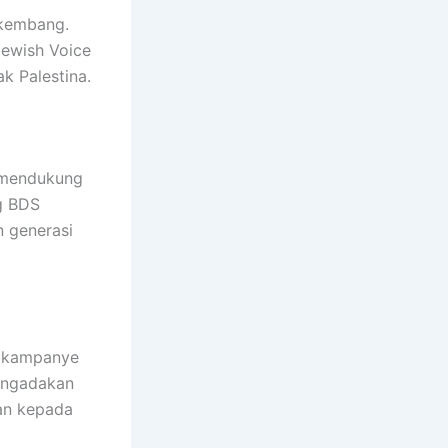
rkembang.
Jewish Voice
k Palestina.
m mendukung
g BDS
 generasi
ai kampanye
mengadakan
an kepada