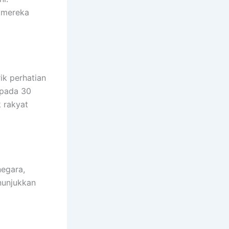
 mereka
ik perhatian
 pada 30
k rakyat
negara,
nunjukkan