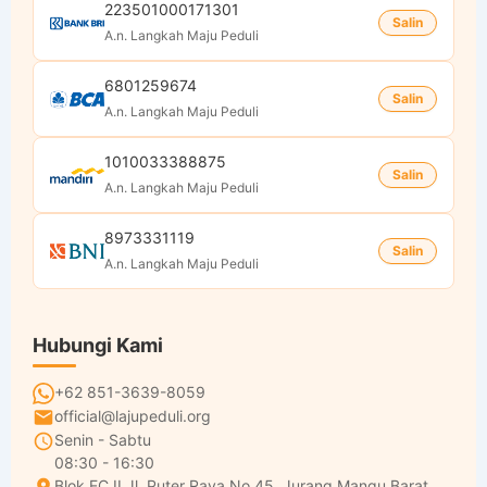
223501000171301
Salin
A.n. Langkah Maju Peduli
6801259674
Salin
A.n. Langkah Maju Peduli
1010033388875
Salin
A.n. Langkah Maju Peduli
8973331119
Salin
A.n. Langkah Maju Peduli
Hubungi Kami
+62 851-3639-8059
official@lajupeduli.org
Senin - Sabtu
08:30 - 16:30
Blok EC II Jl. Puter Raya No.45, Jurang Mangu Barat,