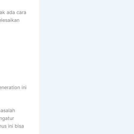
dak ada cara
elesaikan
neration ini
masalah
ngatur
us ini bisa