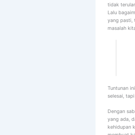
tidak terula
Lalu bagaim
yang pasti,
masalah kit
Tuntunan in
selesai, tap
Dengan saba
yang ada, d
kehidupan ki
membuat ka