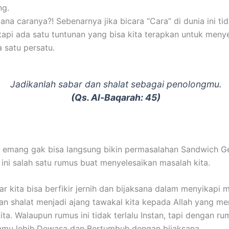
ng.
ana caranya?! Sebenarnya jika bicara “Cara” di dunia ini ti
 tapi ada satu tuntunan yang bisa kita terapkan untuk meny
a satu persatu.
Jadikanlah sabar dan shalat sebagai penolongmu.
(Qs. Al-Baqarah: 45)
i emang gak bisa langsung bikin permasalahan Sandwich Ge
i ini salah satu rumus buat menyelesaikan masalah kita.
r kita bisa berfikir jernih dan bijaksana dalam menyikapi 
an shalat menjadi ajang tawakal kita kepada Allah yang me
ta. Walaupun rumus ini tidak terlalu Instan, tapi dengan rum
mu lebih Dewasa dan Bertumbuh dengan bijaksana.