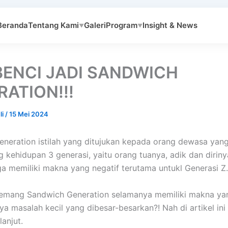
Beranda
Tentang Kami
Galeri
Program
Insight & News
▼
▼
BENCI JADI SANDWICH
ATION!!!
li
/
15 Mei 2024
neration istilah yang ditujukan kepada orang dewasa yang
kehidupan 3 generasi, yaitu orang tuanya, adik dan dirinya
juga memiliki makna yang negatif terutama untukl Generasi Z.
memang Sandwich Generation selamanya memiliki makna ya
ya masalah kecil yang dibesar-besarkan?! Nah di artikel ini
lanjut.