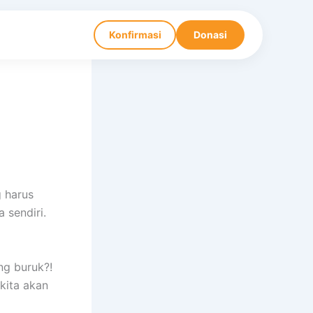
Konfirmasi
Donasi
 harus
 sendiri.
ng buruk?!
 kita akan