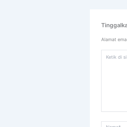
Tinggalk
Alamat emai
Ketik
di
sini..
Name*