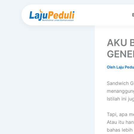
Lewati
ke
konten
AKU 
GENER
Oleh
Laju Pedu
Sandwich Ge
menanggung 
Istilah ini 
Tapi, apa 
Atau itu han
bahas lebih 