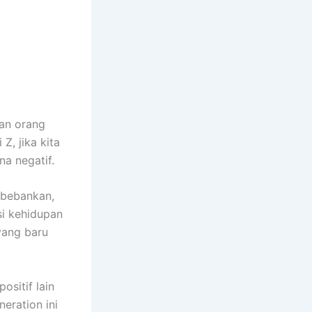
an orang
Z, jika kita
na negatif.
mbebankan,
si kehidupan
yang baru
ositif lain
eration ini