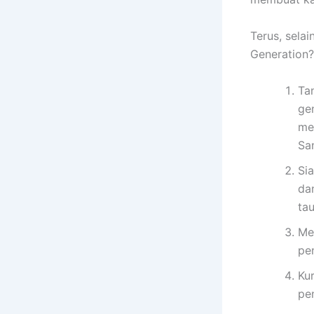
Terus, sela
Generation?
Ta
ge
me
Sa
Si
da
tau
Me
pen
Ku
pe