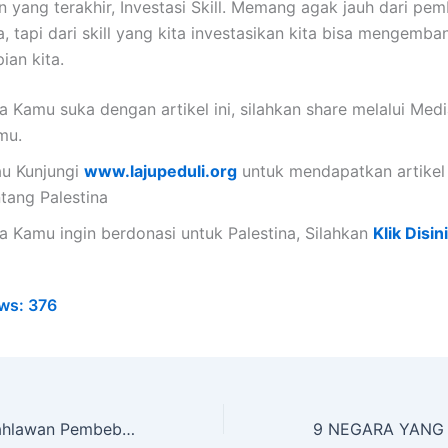
n yang terakhir, Investasi Skill. Memang agak jauh dari pe
a, tapi dari skill yang kita investasikan kita bisa mengemba
ian kita.
a Kamu suka dengan artikel ini, silahkan share melalui Medi
mu.
au Kunjungi
www.lajupeduli.org
untuk mendapatkan artikel
ntang Palestina
ka Kamu ingin berdonasi untuk Palestina, Silahkan
Klik Disini
ws:
376
Ternyata Ini! 2 Pahlawan Pembebas Al Quds