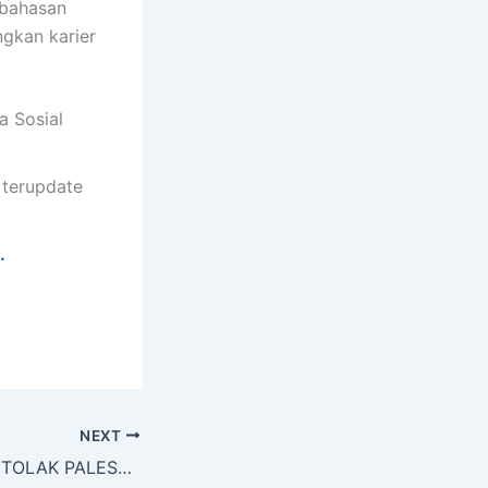
mbahasan
ngkan karier
a Sosial
 terupdate
.
NEXT
9 NEGARA YANG TOLAK PALESTINA JADI ANGGOTA PBB