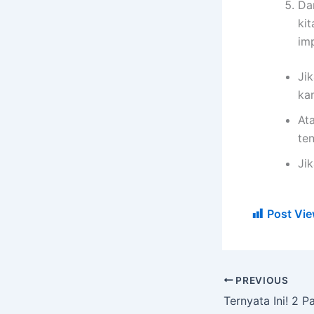
Da
kit
imp
Jik
ka
At
te
Ji
Post Vie
PREVIOUS