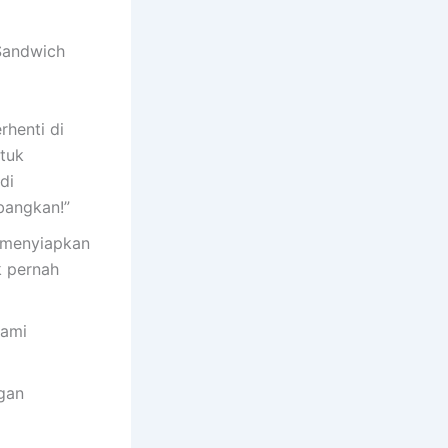
 Sandwich
rhenti di
ntuk
di
bangkan!”
k menyiapkan
k pernah
hami
ngan