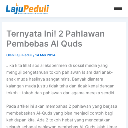
Lewati
ke
konten
Ternyata Ini! 2 Pahlawan
Pembebas Al Quds
Oleh
Laju Peduli
/
14 Mei 2024
Jika kita lihat sosial eksperimen di sosial media yang
menguji pengetahuan tokoh pahlawan Islam dari anak-
anak muda hasilnya sangat miris. Banyak diantara
kalangan muda justru tidak tahu dan tidak kenal dengan
tokoh – tokoh dan pahlawan dari agama mereka sendiri.
Pada artikel ini akan membahas 2 pahlawan yang berjasa
membebaskan Al-Quds yang bisa menjadi contoh bagi
kehidupan kita. Ada 2 tokoh hebat yang mencatatkan
sejarah sebagai pahlawan pembebas Al-Quds ialah Umar