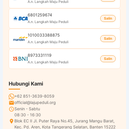
A.n. Langkah Maju Peduli
6801259674
Salin
A.n. Langkah Maju Peduli
1010033388875
Salin
A.n. Langkah Maju Peduli
8973331119
Salin
A.n. Langkah Maju Peduli
Hubungi Kami
+62 851-3639-8059
official@lajupeduli.org
Senin - Sabtu
08:30 - 16:30
Blok EC II Jl. Puter Raya No.45, Jurang Mangu Barat,
Kec. Pd. Aren, Kota Tangerang Selatan, Banten 15222