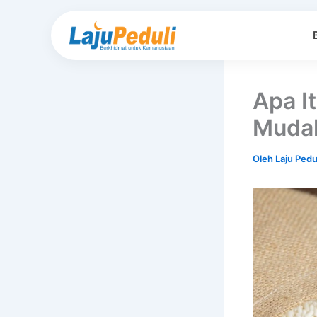
Lewati
ke
konten
Apa I
Muda
Oleh
Laju Pedu