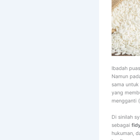
Ibadah puas
Namun pada
sama untuk 
yang membua
mengganti (
Di sinilah 
sebagai
fid
hukuman, da