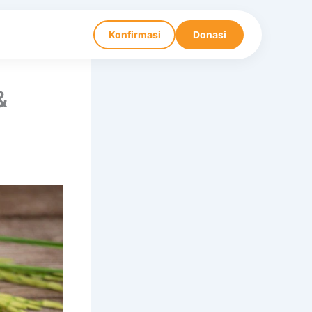
Konfirmasi
Donasi
&