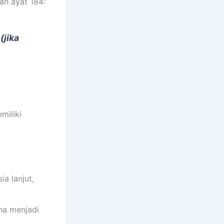
ah ayat 184:
(jika
miliki
a lanjut,
ha menjadi