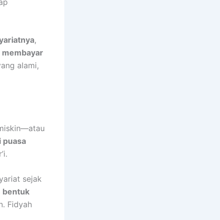
ap
syariatnya
,
a membayar
yang alami,
miskin—atau
i puasa
i.
yariat sejak
h bentuk
n. Fidyah