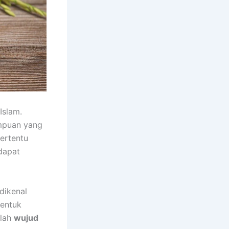
Islam.
mpuan yang
tertentu
dapat
dikenal
bentuk
alah
wujud