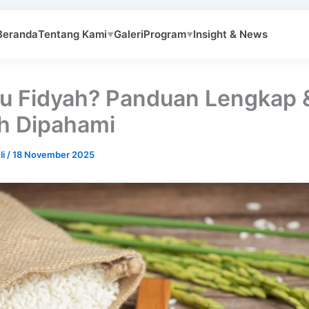
Beranda
Tentang Kami
Galeri
Program
Insight & News
▼
▼
tu Fidyah? Panduan Lengkap 
h Dipahami
li
/
18 November 2025