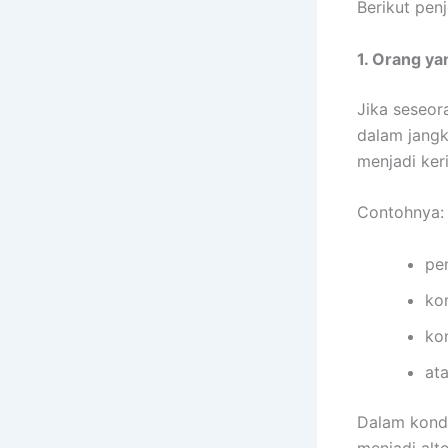
Berikut penj
1. Orang y
Jika seseo
dalam jangk
menjadi ker
Contohnya:
pe
ko
ko
at
Dalam kondi