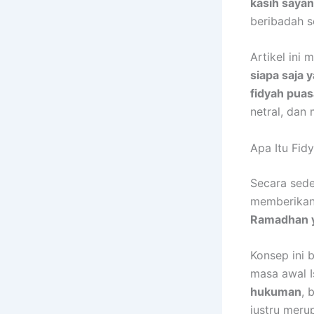
kasih sayan
beribadah 
Artikel ini
siapa saja
fidyah puas
netral, dan
Apa Itu Fid
Secara sed
memberikan
Ramadhan y
Konsep ini 
masa awal I
hukuman
, 
justru meru