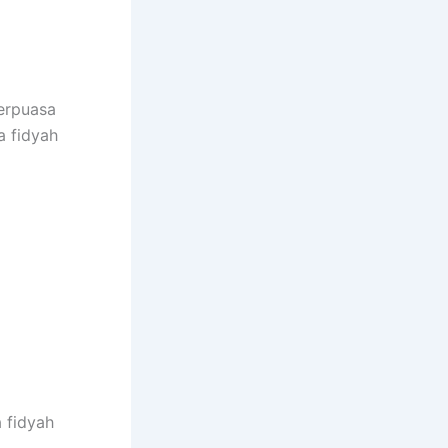
erpuasa
a fidyah
a fidyah