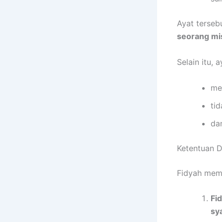
Ayat terseb
seorang mi
Selain itu, 
me
ti
da
Ketentuan D
Fidyah memi
Fi
sya