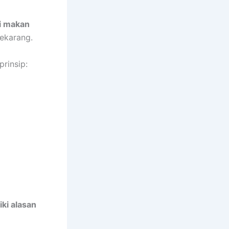
i makan
sekarang.
prinsip:
ki alasan