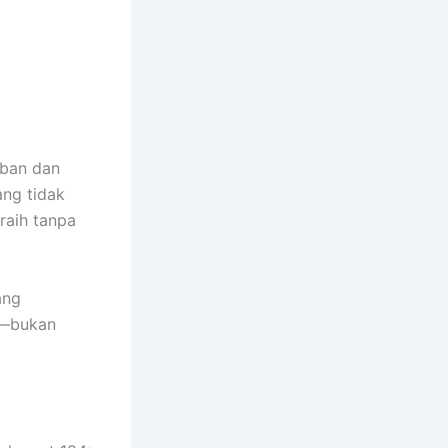
iban dan
ang tidak
raih tanpa
ang
n—bukan