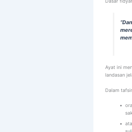
Dasar fidya
“Dan
mere
memb
Ayat ini me
landasan je
Dalam tafsir
or
sa
at
sul