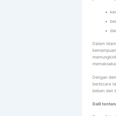
ke
be
da
Dalam Islam
kemampuan. 
memungkinka
memaksakan
Dengan demi
berbicara t
beban dan 
Dalil tenta