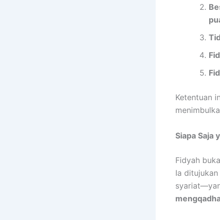
Be
pu
Ti
Fid
Fi
Ketentuan i
menimbulka
Siapa Saja
Fidyah buka
Ia ditujuka
syariat—ya
mengqadh