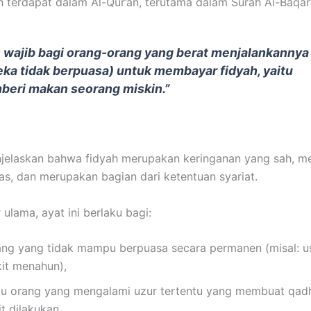
h terdapat dalam Al-Qur’an, terutama dalam Surah Al-Baqar
 wajib bagi orang-orang yang berat menjalankannya 
ka tidak berpuasa) untuk membayar fidyah, yaitu
eri makan seorang miskin.”
njelaskan bahwa fidyah merupakan keringanan yang sah, me
las, dan merupakan bagian dari ketentuan syariat.
 ulama, ayat ini berlaku bagi:
ang yang tidak mampu berpuasa secara permanen (misal: usi
kit menahun),
au orang yang mengalami uzur tertentu yang membuat qad
it dilakukan.