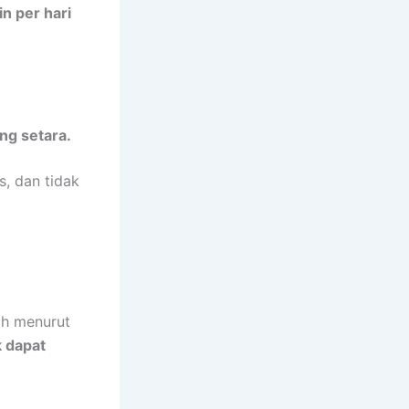
n per hari
ng setara.
s, dan tidak
ah menurut
k dapat