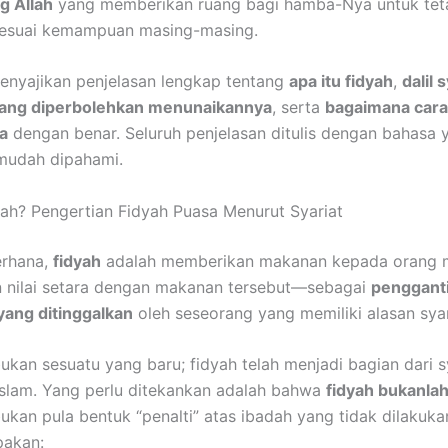
g Allah
yang memberikan ruang bagi hamba-Nya untuk tet
sesuai kemampuan masing-masing.
 menyajikan penjelasan lengkap tentang
apa itu fidyah
,
dalil 
 yang diperbolehkan menunaikannya
, serta
bagaimana car
a
dengan benar. Seluruh penjelasan ditulis dengan bahasa 
 mudah dipahami.
yah? Pengertian Fidyah Puasa Menurut Syariat
erhana,
fidyah
adalah memberikan makanan kepada orang 
 nilai setara dengan makanan tersebut—sebagai
penggant
ang ditinggalkan
oleh seseorang yang memiliki alasan syar’
bukan sesuatu yang baru; fidyah telah menjadi bagian dari s
slam. Yang perlu ditekankan adalah bahwa
fidyah bukanla
bukan pula bentuk “penalti” atas ibadah yang tidak dilakuka
pakan: