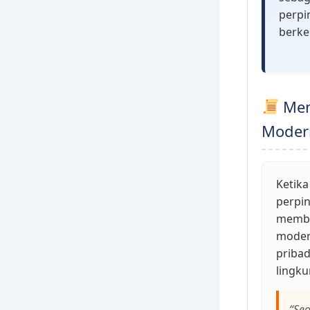
perpi
berke
Mem
Moder
Ketika
perpin
memban
moder
pribad
lingku
“Se