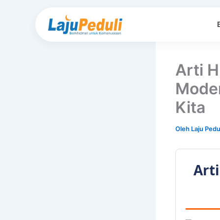
Lewati
ke
konten
Arti 
Moder
Kita
Oleh
Laju Pedu
Art