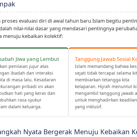
mpak
roses evaluasi diri di awal tahun baru Islam begitu penti
adalah nilai-nilai dasar yang mendasari pentingnya perubah
a menuju kebaikan kolektif:
abah Jiwa yang Lembut
Tanggung Jawab Sosial Ko
an penilaian jujur atas
Islam memandang bahwa kes
ngan ibadah dan interaksi
sejati tidak tercapai selama ki
kita di masa lalu. Kesadaran
membiarkan tetangga kita
ekurangan pribadi ini akan
kelaparan. Hijrah menuntut ki
utkan hati yang keras dan
mengambil tanggung jawab ak
uhkan rasa syukur
untuk menghadirkan keadilan 
am dalam keluarga.
yang inklusif.
angkah Nyata Bergerak Menuju Kebaikan Ko