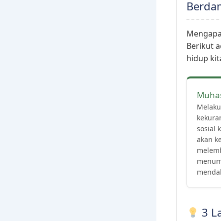
Berda
Mengapa p
Berikut 
hidup kit
Muhas
Melakuk
kekura
sosial 
akan k
melemb
menumb
mendal
3 L