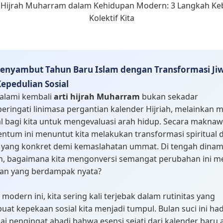
enyambut Tahun Baru Islam dengan Transformasi Ji
epedulian Sosial
lami kembali
arti hijrah Muharram
bukan sekadar
ringati linimasa pergantian kalender Hijriah, melainkan
al bagi kita untuk mengevaluasi arah hidup. Secara maknaw
tum ini menuntut kita melakukan transformasi spiritual 
l yang konkret demi kemaslahatan ummat. Di tengah dinam
, bagaimana kita mengonversi semangat perubahan ini m
an yang berdampak nyata?
 modern ini, kita sering kali terjebak dalam rutinitas yang
at kepekaan sosial kita menjadi tumpul. Bulan suci ini had
ai pengingat abadi bahwa esensi sejati dari kalender baru 