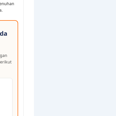
emenuhan
a.
nda
ngan
erikut