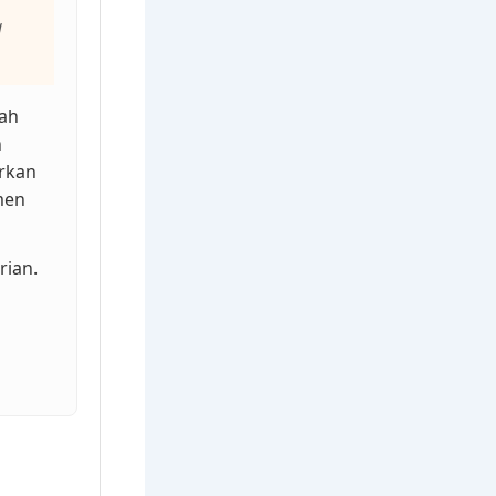
g
iah
h
rkan
men
rian.