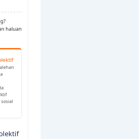
ng?
an haluan
lektif
alehan
ta
ta
tif
sosial
lektif