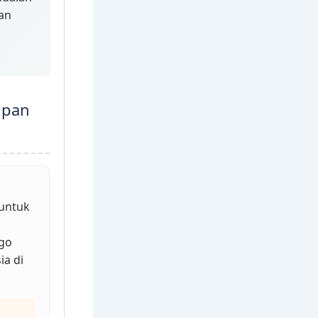
dan
upan
 untuk
ego
ia di