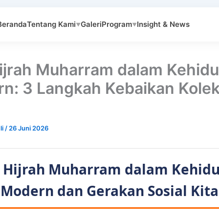
Beranda
Tentang Kami
Galeri
Program
Insight & News
▼
▼
Hijrah Muharram dalam Kehid
n: 3 Langkah Kebaikan Kolek
li
/
26 Juni 2026
i Hijrah Muharram dalam Kehid
Modern dan Gerakan Sosial Kita