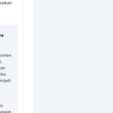
wa
 momen
i,
dan
ika
enjadi
ir
adalah