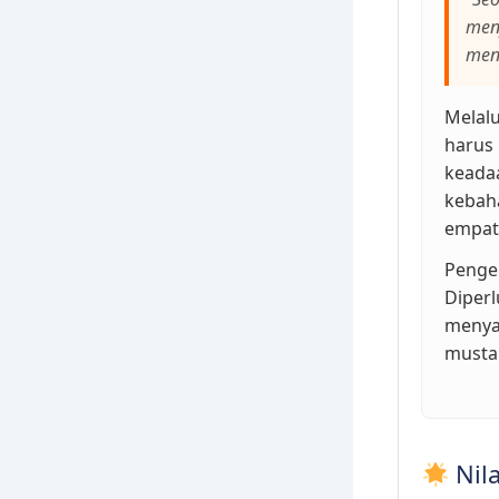
meny
meni
Melalu
harus 
keada
kebaha
empati
Pengem
Diperl
menya
mustah
Nila