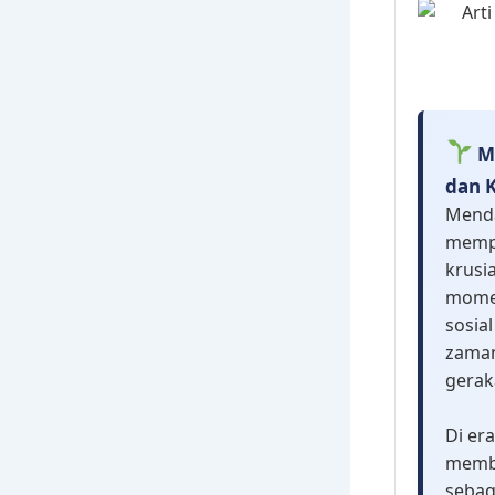
M
dan K
Menda
mempe
krusi
momen
sosia
zaman
gerak
Di era
membu
sebag