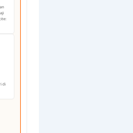
gan
aji
ite:
i di