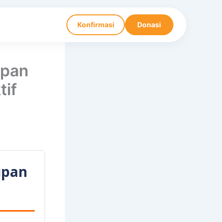
Konfirmasi
Donasi
upan
tif
upan