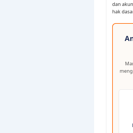
dan akunt
hak dasa
Am
Mar
menga