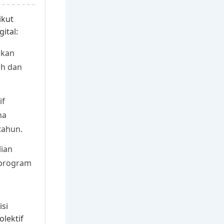
ikut
ital:
kan
ah dan
if
na
tahun.
ian
 program
isi
olektif