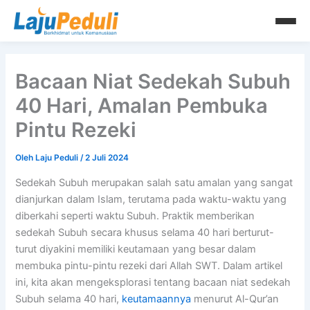
Lewati
ke
konten
Bacaan Niat Sedekah Subuh
40 Hari, Amalan Pembuka
Pintu Rezeki
Oleh
Laju Peduli
/
2 Juli 2024
Sedekah Subuh merupakan salah satu amalan yang sangat
dianjurkan dalam Islam, terutama pada waktu-waktu yang
diberkahi seperti waktu Subuh. Praktik memberikan
sedekah Subuh secara khusus selama 40 hari berturut-
turut diyakini memiliki keutamaan yang besar dalam
membuka pintu-pintu rezeki dari Allah SWT. Dalam artikel
ini, kita akan mengeksplorasi tentang bacaan niat sedekah
Subuh selama 40 hari,
keutamaannya
menurut Al-Qur’an