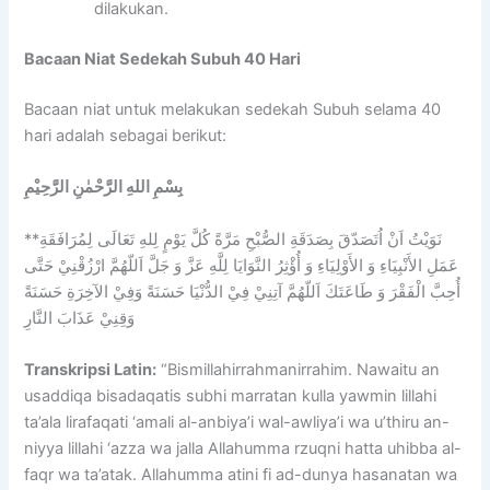
dilakukan.
Bacaan Niat Sedekah Subuh 40 Hari
Bacaan niat untuk melakukan sedekah Subuh selama 40
hari adalah sebagai berikut:
بِسْمِ اللهِ الرَّحْمٰنِ الرَّحِيْمِ
**نَوَيْتُ اَنْ اُتَصَدّقَ بِصَدَقَةِ الصُّبْحِ مَرَّةً كُلَّ يَوْمٍ لِلهِ تَعَالَى لِمُرَافَقَةِ
عَمَلِ الأَنْبِيَاءِ وَ الأَوْلِيَاءِ وَ أُؤْثِرُ النَّوَايَا لِلَّهِ عَزَّ وَ جَلَّ اَللّهُمَّ ارْزُقْنِيْ حَتَّى
أُحِبَّ الْفَقْرَ وَ طَاعَتَكَ اَللّهُمَّ آتِنِيْ فِيْ الدُّنْيَا حَسَنَةً وَفِيْ الآخِرَةِ حَسَنَةً
وَقِنِيْ عَذَابَ النَّارِ
Transkripsi Latin:
“Bismillahirrahmanirrahim. Nawaitu an
usaddiqa bisadaqatis subhi marratan kulla yawmin lillahi
ta’ala lirafaqati ‘amali al-anbiya’i wal-awliya’i wa u’thiru an-
niyya lillahi ‘azza wa jalla Allahumma rzuqni hatta uhibba al-
faqr wa ta’atak. Allahumma atini fi ad-dunya hasanatan wa