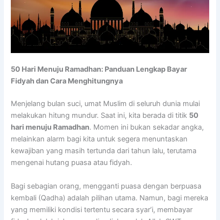
50 Hari Menuju Ramadhan: Panduan Lengkap Bayar
Fidyah dan Cara Menghitungnya
Menjelang bulan suci, umat Muslim di seluruh dunia mulai
melakukan hitung mundur. Saat ini, kita berada di titik
50
hari menuju Ramadhan
. Momen ini bukan sekadar angka,
melainkan alarm bagi kita untuk segera menuntaskan
kewajiban yang masih tertunda dari tahun lalu, terutama
mengenai hutang puasa atau fidyah.
Bagi sebagian orang, mengganti puasa dengan berpuasa
kembali (Qadha) adalah pilihan utama. Namun, bagi mereka
yang memiliki kondisi tertentu secara syar’i, membayar