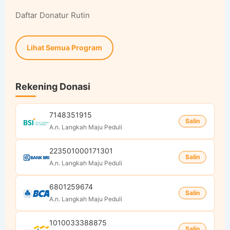
Daftar Donatur Rutin
Lihat Semua Program
Rekening Donasi
7148351915
Salin
A.n. Langkah Maju Peduli
223501000171301
Salin
A.n. Langkah Maju Peduli
6801259674
Salin
A.n. Langkah Maju Peduli
1010033388875
Salin