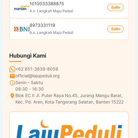
1010033388875
Salin
A.n. Langkah Maju Peduli
8973331119
Salin
A.n. Langkah Maju Peduli
Hubungi Kami
+62 851-3639-8059
official@lajupeduli.org
Senin - Sabtu
08:30 - 16:30
Blok EC II Jl. Puter Raya No.45, Jurang Mangu Barat,
Kec. Pd. Aren, Kota Tangerang Selatan, Banten 15222