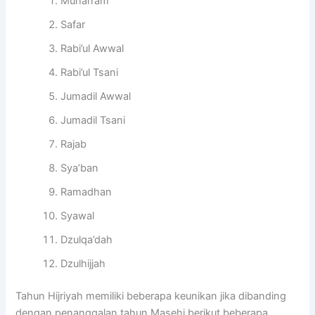
Muharram
Safar
Rabi’ul Awwal
Rabi’ul Tsani
Jumadil Awwal
Jumadil Tsani
Rajab
Sya’ban
Ramadhan
Syawal
Dzulqa’dah
Dzulhijjah
Tahun Hijriyah memiliki beberapa keunikan jika dibanding
dengan penanggalan tahun Masehi berikut beberapa