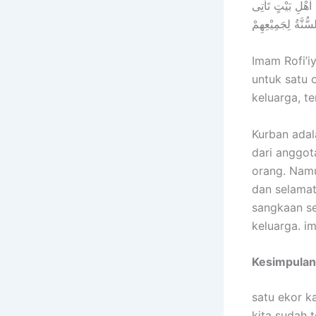
ﺃَﻫْﻞِ ﺑَﻴْﺖٍ ﺗَﺄْﺗِﻰ
ُّﻨَّﺔُ ﻟِﺠَﻤِﻴْﻌِﻬِﻢْ
Imam Rofi’i
untuk satu 
keluarga, t
Kurban adal
dari anggot
orang. Namu
dan selamat
sangkaan s
keluarga. i
Kesimpulan
satu ekor k
kita sudah 