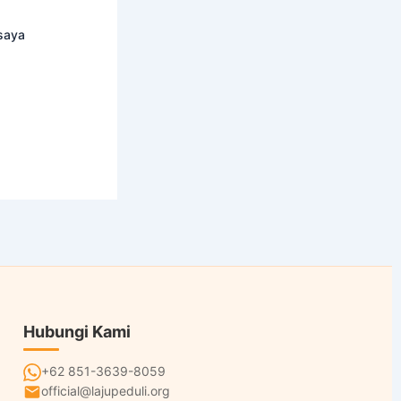
saya
Hubungi Kami
+62 851-3639-8059
official@lajupeduli.org