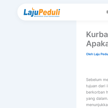
Lewati
ke
konten
Kurba
Apaka
Oleh
Laju Pedu
Sebelum me
tujuan dari
berkorban he
yang dalam.
menunjukkan