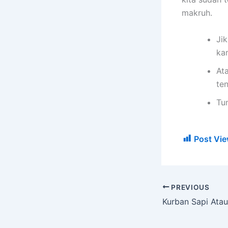
makruh.
Jik
ka
At
te
Tu
Post Vie
PREVIOUS