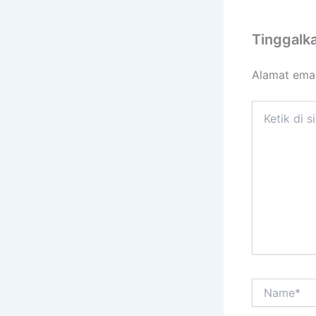
Tinggalk
Alamat emai
Ketik
di
sini..
Name*