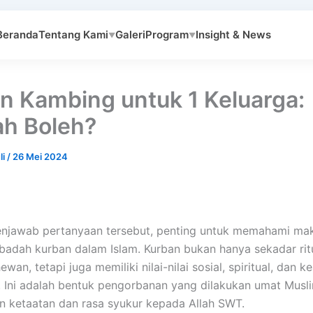
Beranda
Tentang Kami
Galeri
Program
Insight & News
▼
▼
n Kambing untuk 1 Keluarga:
h Boleh?
li
/
26 Mei 2024
njawab pertanyaan tersebut, penting untuk memahami ma
 ibadah kurban dalam Islam. Kurban bukan hanya sekadar rit
wan, tetapi juga memiliki nilai-nilai sosial, spiritual, dan
 Ini adalah bentuk pengorbanan yang dilakukan umat Musl
 ketaatan dan rasa syukur kepada Allah SWT.