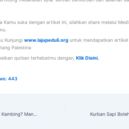
a Kamu suka dengan artikel ini, silahkan share melalui Medi
mu.
au Kunjungi
www.lajupeduli.org
untuk mendapatkan artikel
ntang Palestina
naikan qurban terhebatmu dengan,
Klik Disini.
ws:
443
Kurban Sapi Atau Kambing? Mana Yang Lebih Utama?