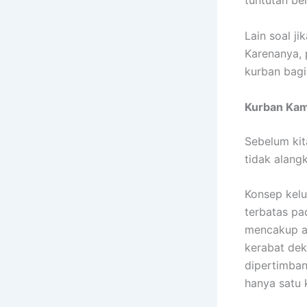
tuntutan be
Lain soal j
Karenanya, 
kurban bagi
Kurban Kam
Sebelum ki
tidak alang
Konsep kelu
terbatas pad
mencakup an
kerabat dek
dipertimban
hanya satu 