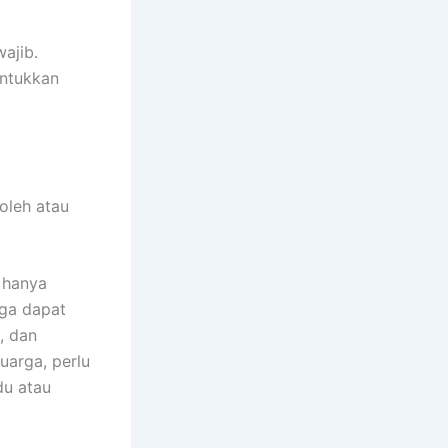
ajib.
untukkan
oleh atau
 hanya
uga dapat
, dan
uarga, perlu
du atau