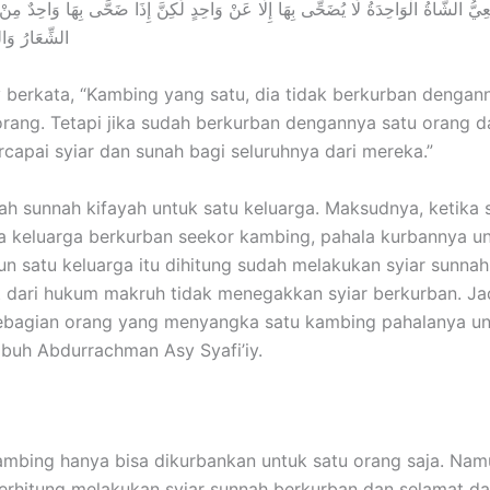
ِﻲُّ اﻟﺸَّﺎﺓُ اﻟْﻮَاﺣِﺪَﺓُ لَا ﻳُﻀَﺤِّﻰ ﺑِﻬَﺎ ﺇِلَّا ﻋَﻦْ ﻭَاﺣِﺪٍ ﻟَﻜِﻦَّ ﺇِﺫَا ﺿَﺤَّﻰ ﺑِﻬَﺎ ﻭَاﺣِﺪٌ ﻣِﻦْ 
اﻟﺸِّﻌَﺎﺭُ ﻭَاﻟﺴ
y berkata, “Kambing yang satu, dia tidak berkurban dengan
orang. Tetapi jika sudah berkurban dengannya satu orang da
ercapai syiar dan sunah bagi seluruhnya dari mereka.”
ah sunnah kifayah untuk satu keluarga. Maksudnya, ketika 
a keluarga berkurban seekor kambing, pahala kurbannya un
n satu keluarga itu dihitung sudah melakukan syiar sunna
 dari hukum makruh tidak menegakkan syiar berkurban. Jad
ebagian orang yang menyangka satu kambing pahalanya un
mbuh Abdurrachman Asy Syafi’iy.
ambing hanya bisa dikurbankan untuk satu orang saja. Nam
terhitung melakukan syiar sunnah berkurban dan selamat d