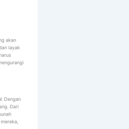
ang akan
dan layak
harus
 mengurangi
AW. Dengan
ang. Dari
sunah
i mereka,