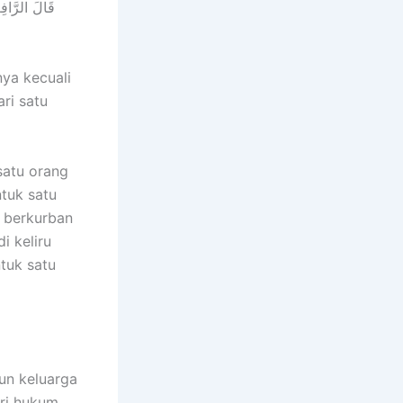
ﻗَﺎﻝَ اﻟﺮَّاﻓِﻌ
nya kecuali
ri satu
satu orang
tuk satu
h berkurban
i keliru
tuk satu
un keluarga
ari hukum