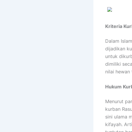
Kriteria Ku
Dalam Islam
dijadikan k
untuk dikur
dimiliki se
nilai hewan 
Hukum Kurb
Menurut par
kurban Rasu
sini ulama
kifayah. Art