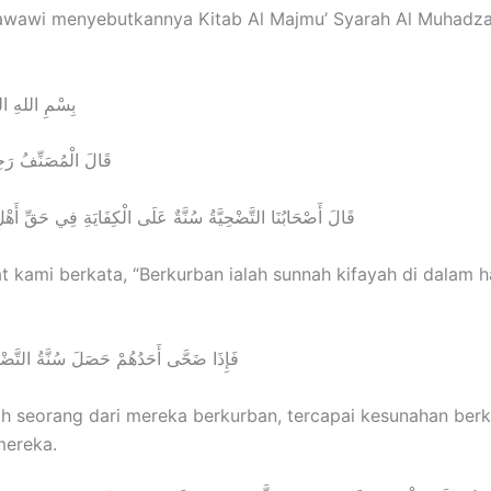
wawi menyebutkannya Kitab Al Majmu’ Syarah Al Muhadz
بِسْمِ اللهِ الر
قَالَ الْمُصَنِّفُ رَحِمَهُ اللهُ تَعَالَى
ﻗَﺎﻝَ ﺃَﺻْﺤَﺎﺑُﻨَﺎ اﻟﺘَّﻀْﺤِﻴَّﺔُ ﺳُﻨَّﺔٌ ﻋَﻠَﻰ اﻟْﻜِﻔَﺎﻳَﺔِ ﻓِﻲ ﺣَﻖِّ ﺃَﻫْﻞِ اﻟْﺒَﻴْﺖِ اﻟْﻮَاﺣِﺪِ
t kami berkata, “Berkurban ialah sunnah kifayah di dalam h
ﻓَﺈِﺫَا ﺿَﺤَّﻰ ﺃَﺣَﺪُﻫُﻢْ ﺣَﺼَﻞَ ﺳُﻨَّﺔُ اﻟﺘَّﻀْﺤِﻴَّﺔِ ﻓِﻲ حَقِّهِمْ
ah seorang dari mereka berkurban, tercapai kesunahan berk
mereka.