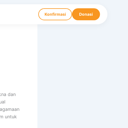
Konfirmasi
Donasi
kna dan
ual
 keagamaan
im untuk