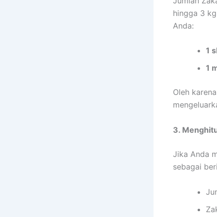
Jumlah Zaka
hingga 3 kg
Anda:
1 s
1 
Oleh karena
mengeluarka
3. Menghitu
Jika Anda m
sebagai beri
Ju
Zak