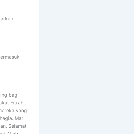
uarkan
termasuk
ing bagi
at Fitrah,
mereka yang
agia. Mari
san. Selamat
ri Allah