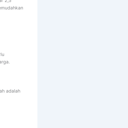
ar 2,5
memudahkan
lu
arga.
rah adalah