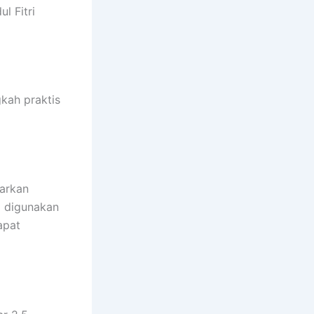
l Fitri
kah praktis
arkan
m digunakan
apat