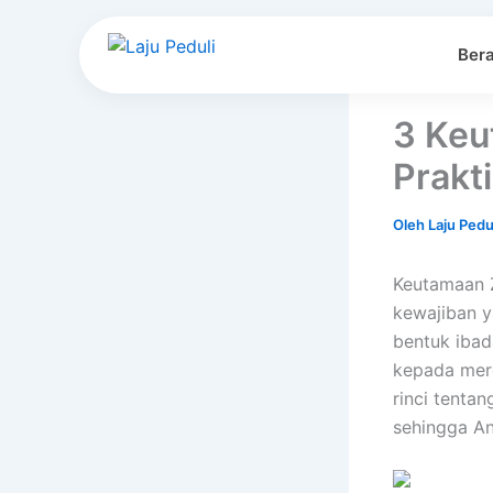
Lewati
ke
Ber
konten
3 Keu
Prakt
Oleh
Laju Pedu
Keutamaan Z
kewajiban y
bentuk ibad
kepada mere
rinci tenta
sehingga An