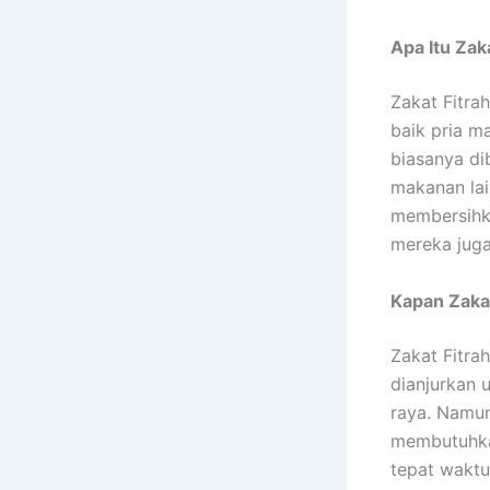
Apa Itu Zak
Zakat Fitra
baik pria ma
biasanya di
makanan lai
membersihka
mereka juga
Kapan Zakat
Zakat Fitrah
dianjurkan 
raya. Namun
membutuhkan
tepat waktu