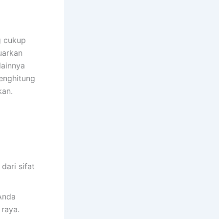
g cukup
uarkan
lainnya
enghitung
kan.
dari sifat
Anda
raya.