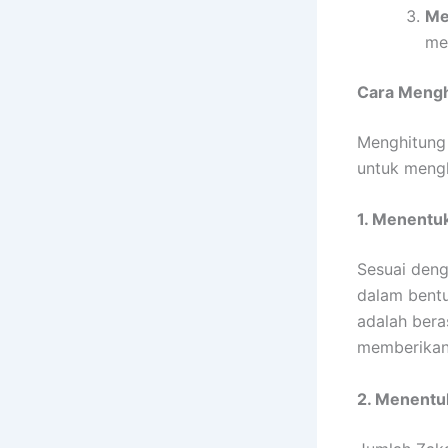
Me
me
Cara Mengh
Menghitun
untuk meng
1. Menentu
Sesuai den
dalam bent
adalah bera
memberikan
2. Menentu