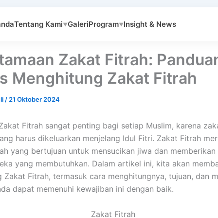
anda
Tentang Kami
Galeri
Program
Insight & News
▼
▼
tamaan Zakat Fitrah: Pandua
is Menghitung Zakat Fitrah
li
/
21 Oktober 2024
akat Fitrah sangat penting bagi setiap Muslim, karena zaka
ang harus dikeluarkan menjelang Idul Fitri. Zakat Fitrah m
ah yang bertujuan untuk mensucikan jiwa dan memberikan
ka yang membutuhkan. Dalam artikel ini, kita akan memb
ng Zakat Fitrah, termasuk cara menghitungnya, tujuan, dan 
da dapat memenuhi kewajiban ini dengan baik.