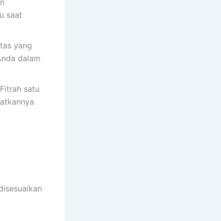
an
u saat
tas yang
 Anda dalam
Fitrah satu
aatkannya
 disesuaikan