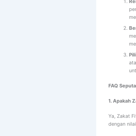
Re
pen
me
Be
me
me
Pi
at
unt
FAQ Seputar
1. Apakah Z
Ya, Zakat F
dengan nila