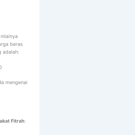
nilainya
arga beras
g adalah:
0
nda mengenai
akat Fitrah
: