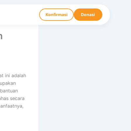
Konfirmasi
Donasi
n
t ini adalah
erupakan
 bantuan
ahas secara
manfaatnya,