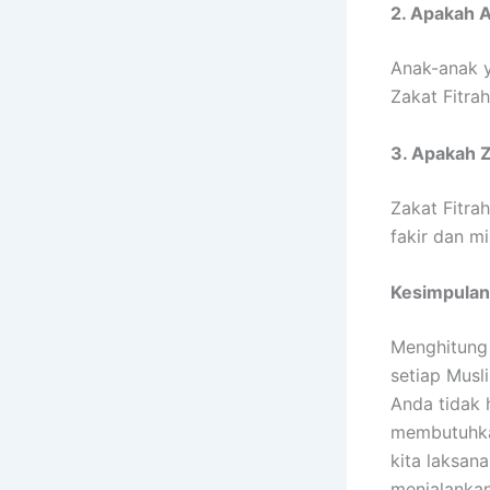
2. Apakah 
Anak-anak y
Zakat Fitra
3. Apakah Z
Zakat Fitra
fakir dan m
Kesimpulan
Menghitung
setiap Mus
Anda tidak
membutuhka
kita laksan
menjalankan