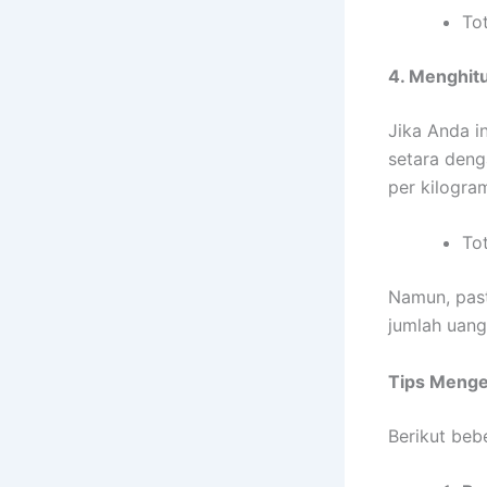
Tot
4. Menghitu
Jika Anda i
setara deng
per kilogra
To
Namun, past
jumlah uang
Tips Mengel
Berikut be