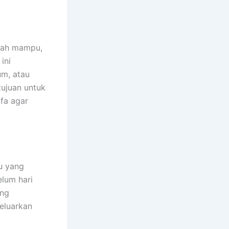
elah mampu,
ini
um, atau
tujuan untuk
fa agar
tu yang
elum hari
ang
eluarkan