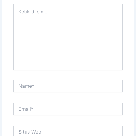
Ketik
di
sini..
Name*
Email*
Situs
Web