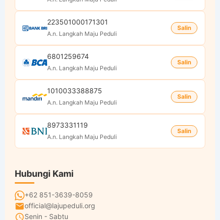
223501000171301
Salin
A.n. Langkah Maju Peduli
6801259674
Salin
A.n. Langkah Maju Peduli
1010033388875
Salin
A.n. Langkah Maju Peduli
8973331119
Salin
A.n. Langkah Maju Peduli
Hubungi Kami
+62 851-3639-8059
official@lajupeduli.org
Senin - Sabtu