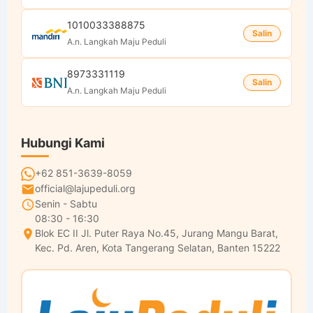
1010033388875
Salin
A.n. Langkah Maju Peduli
8973331119
Salin
A.n. Langkah Maju Peduli
Hubungi Kami
+62 851-3639-8059
official@lajupeduli.org
Senin - Sabtu
08:30 - 16:30
Blok EC II Jl. Puter Raya No.45, Jurang Mangu Barat,
Kec. Pd. Aren, Kota Tangerang Selatan, Banten 15222