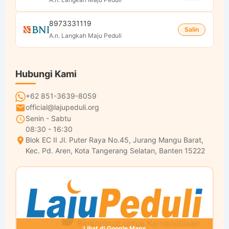
8973331119
Salin
A.n. Langkah Maju Peduli
Hubungi Kami
+62 851-3639-8059
official@lajupeduli.org
Senin - Sabtu
08:30 - 16:30
Blok EC II Jl. Puter Raya No.45, Jurang Mangu Barat,
Kec. Pd. Aren, Kota Tangerang Selatan, Banten 15222
Lihat di Google Maps