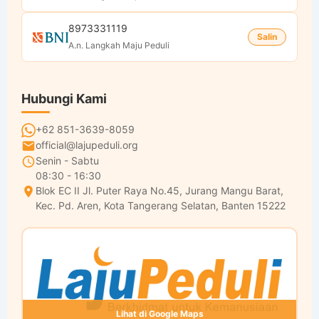
8973331119
Salin
A.n. Langkah Maju Peduli
Hubungi Kami
+62 851-3639-8059
official@lajupeduli.org
Senin - Sabtu
08:30 - 16:30
Blok EC II Jl. Puter Raya No.45, Jurang Mangu Barat,
Kec. Pd. Aren, Kota Tangerang Selatan, Banten 15222
Lihat di Google Maps