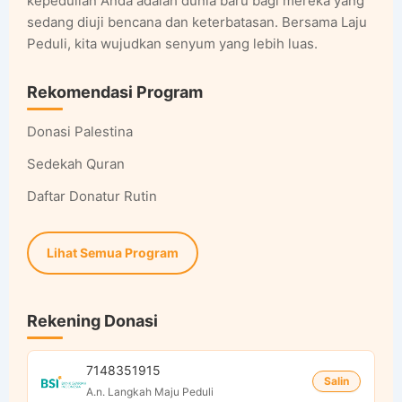
kepedulian Anda adalah dunia baru bagi mereka yang
sedang diuji bencana dan keterbatasan. Bersama Laju
Peduli, kita wujudkan senyum yang lebih luas.
Rekomendasi Program
Donasi Palestina
Sedekah Quran
Daftar Donatur Rutin
Lihat Semua Program
Rekening Donasi
7148351915
Salin
A.n. Langkah Maju Peduli