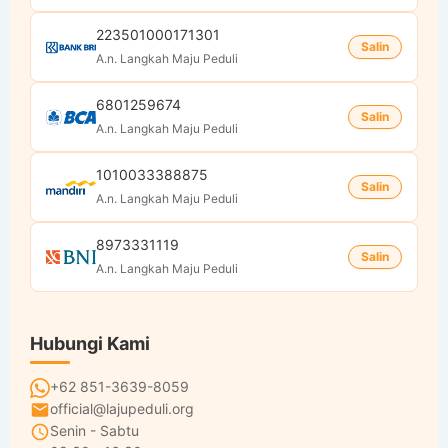
223501000171301
Salin
A.n. Langkah Maju Peduli
6801259674
Salin
A.n. Langkah Maju Peduli
1010033388875
Salin
A.n. Langkah Maju Peduli
8973331119
Salin
A.n. Langkah Maju Peduli
Hubungi Kami
+62 851-3639-8059
official@lajupeduli.org
Senin - Sabtu