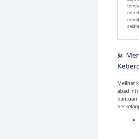
tempa
mere
moral
sekita
💫 Me
Keber
Melihat 
abad ini
bantuan 
berkelan