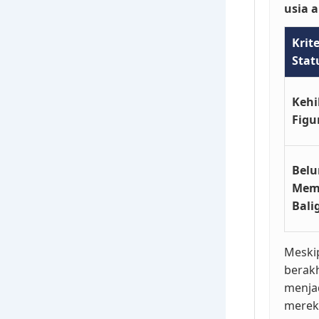
usia 
Krit
Stat
Kehi
Figu
Bel
Mem
Bali
Meski
berakh
menjad
merek