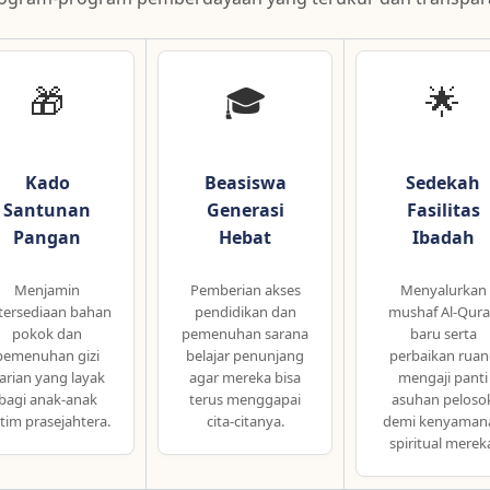
🎁
🎓
🌟
Kado
Beasiswa
Sedekah
Santunan
Generasi
Fasilitas
Pangan
Hebat
Ibadah
Menjamin
Pemberian akses
Menyalurkan
tersediaan bahan
pendidikan dan
mushaf Al-Qur
pokok dan
pemenuhan sarana
baru serta
pemenuhan gizi
belajar penunjang
perbaikan ruan
arian yang layak
agar mereka bisa
mengaji panti
bagi anak-anak
terus menggapai
asuhan peloso
tim prasejahtera.
cita-citanya.
demi kenyaman
spiritual merek