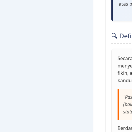
atas 
🔍 Def
Secara
menyen
fikih,
kandu
“Ras
(bal
stat
Berdas