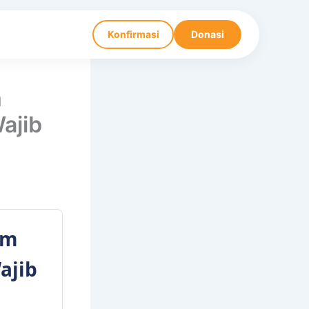
Konfirmasi
Donasi
m
ajib
im
ajib