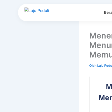
Lewati
ke
Ber
konten
Menen
Menur
Memu
Oleh
Laju Pedu
M
Men