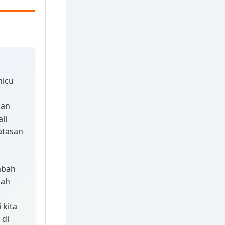
micu
kan
li
atasan
mbah
kah
 kita
 di