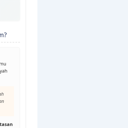
im?
lmu
ayah
ah
an
tasan