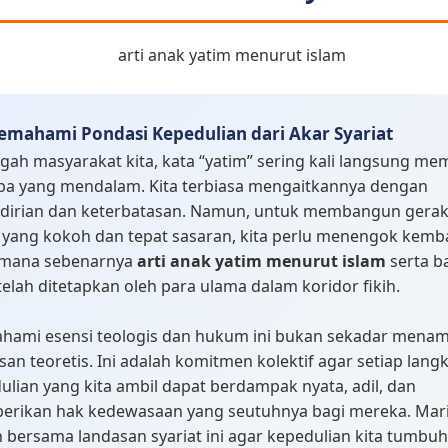
mahami Pondasi Kepedulian dari Akar Syariat
ngah masyarakat kita, kata “yatim” sering kali langsung me
iba yang mendalam. Kita terbiasa mengaitkannya dengan
dirian dan keterbatasan. Namun, untuk membangun gera
l yang kokoh dan tepat sasaran, kita perlu menengok kemba
imana sebenarnya
arti anak yatim menurut islam
serta b
telah ditetapkan oleh para ulama dalam koridor fikih.
ami esensi teologis dan hukum ini bukan sekadar mena
an teoretis. Ini adalah komitmen kolektif agar setiap lang
ulian yang kita ambil dapat berdampak nyata, adil, dan
rikan hak kedewasaan yang seutuhnya bagi mereka. Mari
 bersama landasan syariat ini agar kepedulian kita tumbuh