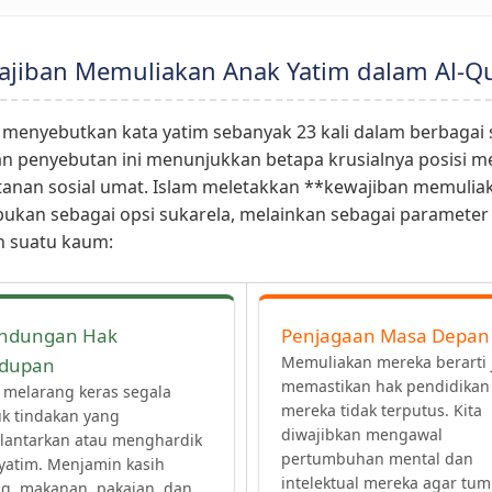
wajiban Memuliakan Anak Yatim dalam Al-Q
 menyebutkan kata yatim sebanyak 23 kali dalam berbagai 
n penyebutan ini menunjukkan betapa krusialnya posisi m
tanan sosial umat. Islam meletakkan **kewajiban memulia
bukan sebagai opsi sukarela, melainkan sebagai parameter
 suatu kaum:
indungan Hak
Penjagaan Masa Depan
Memuliakan mereka berarti 
idupan
memastikan hak pendidikan
 melarang keras segala
mereka tidak terputus. Kita
k tindakan yang
diwajibkan mengawal
lantarkan atau menghardik
pertumbuhan mental dan
yatim. Menjamin kasih
intelektual mereka agar tu
g, makanan, pakaian, dan