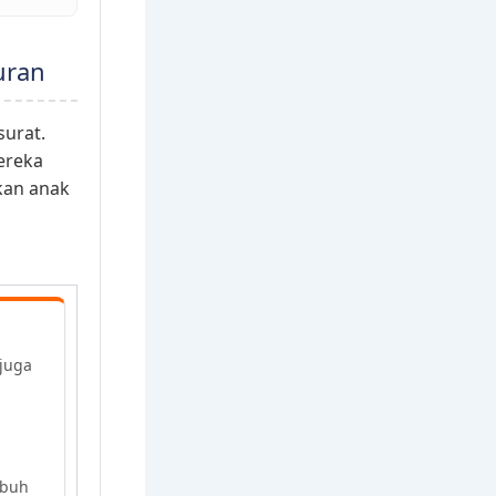
uran
surat.
ereka
kan anak
juga
mbuh