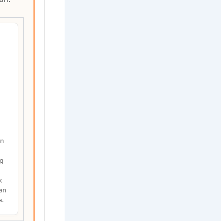
an
g
k
an
a.