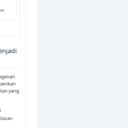
er.
njadi
anganan
berikan
atan yang
i
rdasan