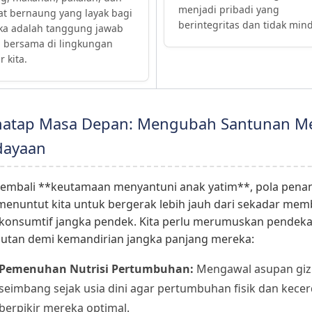
menjadi pribadi yang
t bernaung yang layak bagi
berintegritas dan tidak mind
ka adalah tanggung jawab
 bersama di lingkungan
r kita.
natap Masa Depan: Mengubah Santunan Me
dayaan
kembali **keutamaan menyantuni anak yatim**, pola pen
 menuntut kita untuk bergerak lebih jauh dari sekadar mem
konsumtif jangka pendek. Kita perlu merumuskan pendek
jutan demi kemandirian jangka panjang mereka:
Pemenuhan Nutrisi Pertumbuhan:
Mengawal asupan giz
seimbang sejak usia dini agar pertumbuhan fisik dan kece
berpikir mereka optimal.