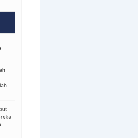
a
.
lah
lah
but
ereka
a