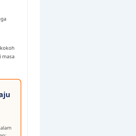
gga
g kokoh
i masa
aju
dalam
an: