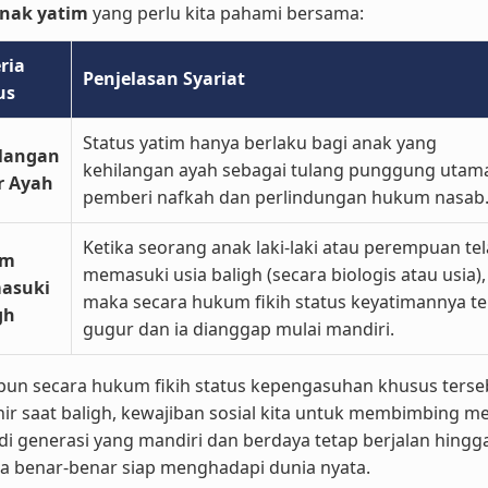
anak yatim
yang perlu kita pahami bersama:
eria
Penjelasan Syariat
us
Status yatim hanya berlaku bagi anak yang
langan
kehilangan ayah sebagai tulang punggung utam
r Ayah
pemberi nafkah dan perlindungan hukum nasab
Ketika seorang anak laki-laki atau perempuan te
um
memasuki usia baligh (secara biologis atau usia),
asuki
maka secara hukum fikih status keyatimannya te
gh
gugur dan ia dianggap mulai mandiri.
pun secara hukum fikih status kepengasuhan khusus terse
ir saat baligh, kewajiban sosial kita untuk membimbing m
i generasi yang mandiri dan berdaya tetap berjalan hingg
a benar-benar siap menghadapi dunia nyata.