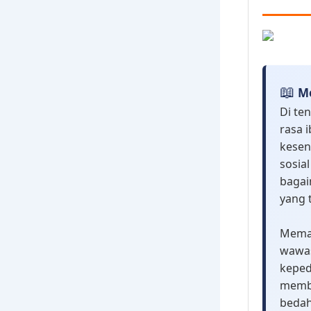
📖
Me
Di te
rasa 
kesen
sosia
baga
yang 
Memah
wawas
keped
membe
bedah