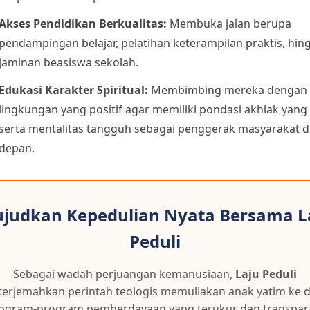
Akses Pendidikan Berkualitas:
Membuka jalan berupa
pendampingan belajar, pelatihan keterampilan praktis, hin
jaminan beasiswa sekolah.
Edukasi Karakter Spiritual:
Membimbing mereka dengan
lingkungan yang positif agar memiliki pondasi akhlak yan
serta mentalitas tangguh sebagai penggerak masyarakat d
depan.
judkan Kepedulian Nyata Bersama L
Peduli
Sebagai wadah perjuangan kemanusiaan,
Laju Peduli
erjemahkan perintah teologis memuliakan anak yatim ke 
ogram-program pemberdayaan yang terukur dan transpar