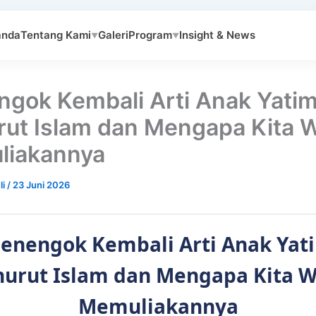
anda
Tentang Kami
Galeri
Program
Insight & News
▼
▼
gok Kembali Arti Anak Yati
ut Islam dan Mengapa Kita W
liakannya
li
/
23 Juni 2026
enengok Kembali Arti Anak Yat
urut Islam dan Mengapa Kita W
Memuliakannya