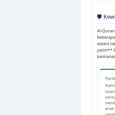
🛡️ Ke
Al-Quran
Kekerapa
dalam ta
yatim** 
keimanan
Perl
Keh
Islam
bentu
mene
anak 
sayan