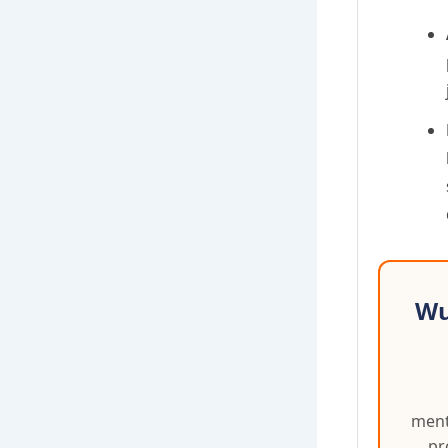
Wu
ment
pr