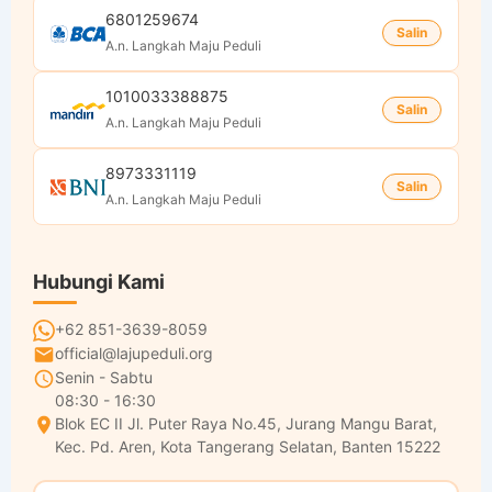
6801259674
Salin
A.n. Langkah Maju Peduli
1010033388875
Salin
A.n. Langkah Maju Peduli
8973331119
Salin
A.n. Langkah Maju Peduli
Hubungi Kami
+62 851-3639-8059
official@lajupeduli.org
Senin - Sabtu
08:30 - 16:30
Blok EC II Jl. Puter Raya No.45, Jurang Mangu Barat,
Kec. Pd. Aren, Kota Tangerang Selatan, Banten 15222