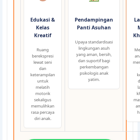
Edukasi &
Pendampingan
L
Kelas
Panti Asuhan
Kreatif
Kh
Upaya standardisasi
lingkungan asuh
Ruang
Me
yang aman, bersih,
berekspresi
an
dan suportif bagi
lewat seni
men
perkembangan
dan
psikologis anak
keterampilan
k
yatim.
untuk
melatih
l
motorik
k
sekaligus
mas
memulihkan
a
rasa percaya
h
diri anak.