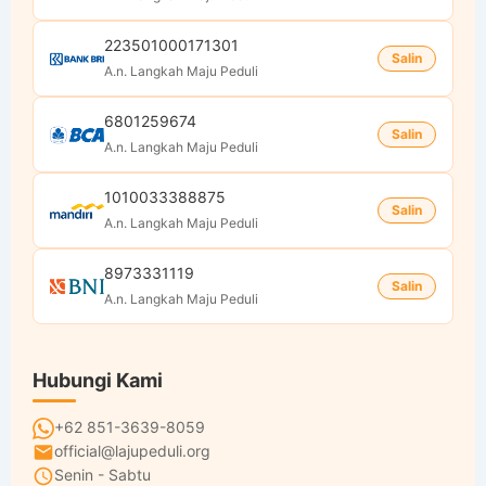
223501000171301
Salin
A.n. Langkah Maju Peduli
6801259674
Salin
A.n. Langkah Maju Peduli
1010033388875
Salin
A.n. Langkah Maju Peduli
8973331119
Salin
A.n. Langkah Maju Peduli
Hubungi Kami
+62 851-3639-8059
official@lajupeduli.org
Senin - Sabtu