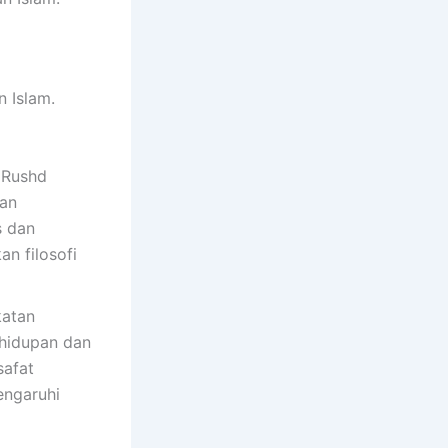
 Islam.
u Rushd
dan
s dan
an filosofi
katan
ehidupan dan
safat
engaruhi