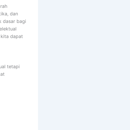
arah
ika, dan
uk dasar bagi
lektual
kita dapat
al tetapi
pat