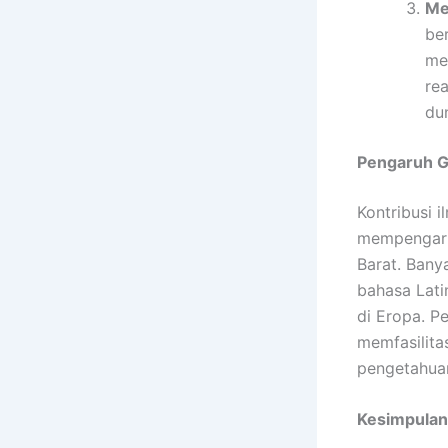
Me
be
me
re
dun
Pengaruh G
Kontribusi 
mempengaru
Barat. Banya
bahasa Lat
di Eropa. P
memfasilita
pengetahua
Kesimpulan