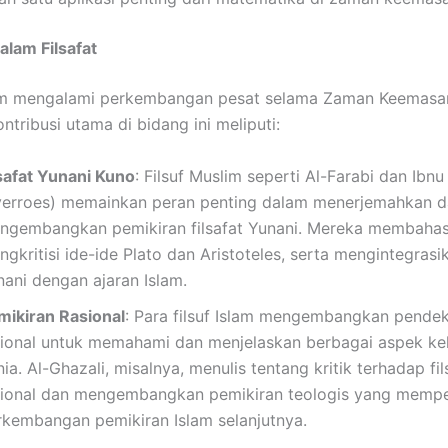
lam Filsafat
lam mengalami perkembangan pesat selama Zaman Keemasan
tribusi utama di bidang ini meliputi:
lsafat Yunani Kuno
: Filsuf Muslim seperti Al-Farabi dan Ibn
verroes) memainkan peran penting dalam menerjemahkan 
ngembangkan pemikiran filsafat Yunani. Mereka membaha
gkritisi ide-ide Plato dan Aristoteles, serta mengintegrasik
nani dengan ajaran Islam.
mikiran Rasional
: Para filsuf Islam mengembangkan pende
sional untuk memahami dan menjelaskan berbagai aspek k
ia. Al-Ghazali, misalnya, menulis tentang kritik terhadap fil
sional dan mengembangkan pemikiran teologis yang memp
rkembangan pemikiran Islam selanjutnya.