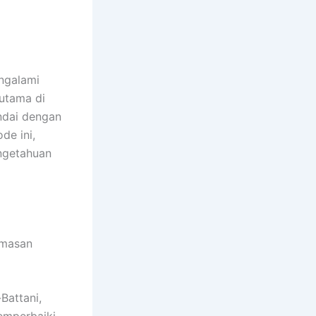
ngalami
rutama di
ndai dengan
de ini,
engetahuan
emasan
Battani,