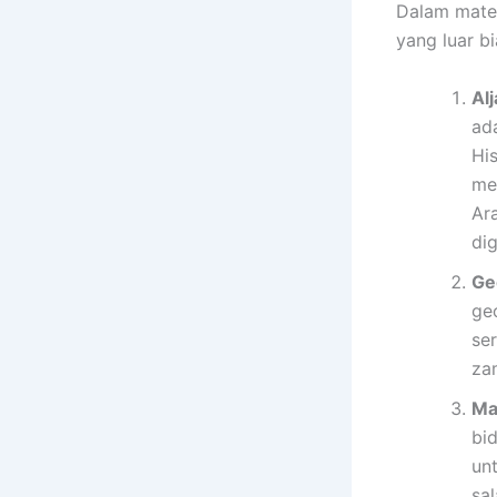
Dalam mate
yang luar bi
Al
ada
Hi
mem
Ar
di
Ge
ge
se
za
Ma
bi
un
sa