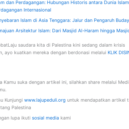
lam dan Perdagangan: Hubungan Historis antara Dunia Islam
rdagangan Internasional
nyebaran Islam di Asia Tenggara: Jalur dan Pengaruh Buda
majuan Arsitektur Islam: Dari Masjid Al-Haram hingga Masji
atLaju saudara kita di Palestina kini sedang dalam krisis
n, ayo kuatkan mereka dengan berdonasi melalui
KLIK DISI
a Kamu suka dengan artikel ini, silahkan share melalui Medi
mu.
au Kunjungi
www.lajupeduli.org
untuk mendapatkan artikel 
ntang Palestina
ngan lupa ikuti
sosial media
kami