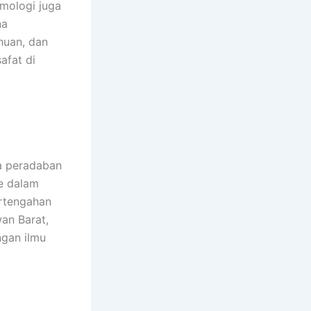
emologi juga
na
huan, dan
afat di
a peradaban
ke dalam
rtengahan
an Barat,
ngan ilmu