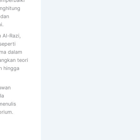
emperbaiki
nghitung
 dan
i.
 Al-Razi,
seperti
tama dalam
ngkan teori
n hingga
muwan
Ia
menulis
orium.