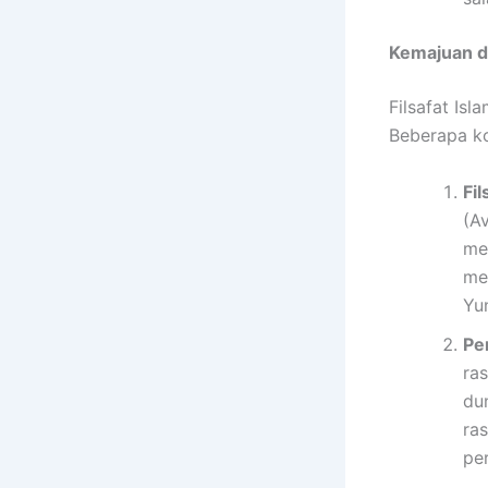
Kemajuan da
Filsafat Is
Beberapa kon
Fi
(A
me
men
Yu
Pe
ra
dun
ra
pe