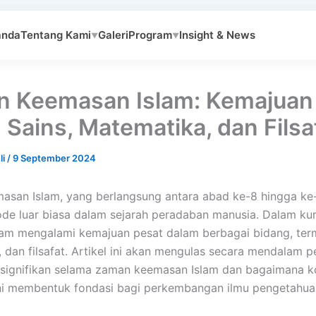
anda
Tentang Kami
Galeri
Program
Insight & News
▼
▼
 Keemasan Islam: Kemajuan
 Sains, Matematika, dan Filsa
li
/
9 September 2024
san Islam, yang berlangsung antara abad ke-8 hingga ke
ode luar biasa dalam sejarah peradaban manusia. Dalam ku
Islam mengalami kemajuan pesat dalam berbagai bidang, ter
 dan filsafat. Artikel ini akan mengulas secara mendalam 
 signifikan selama zaman keemasan Islam dan bagaimana ko
ini membentuk fondasi bagi perkembangan ilmu pengetahu