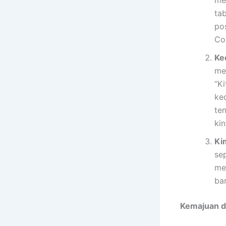
me
ta
po
Co
Ke
me
“Ki
ke
te
kin
Ki
sep
men
ba
Kemajuan d