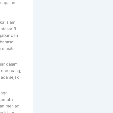
ncapaian
ka Islam
htasar fi
jabar dan
 bahasa
i masih
sar dalam
 dan ruang,
 ada sejak
bagai
nometri
an menjadi
n Islam.