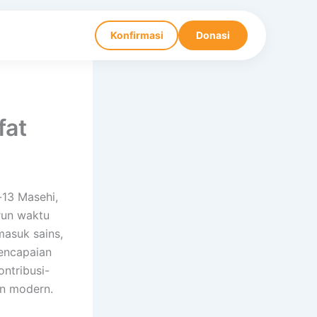
Konfirmasi
Donasi
fat
-13 Masehi,
run waktu
masuk sains,
pencapaian
ntribusi-
an modern.