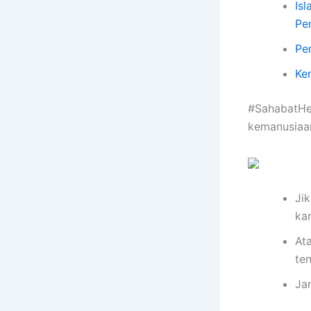
Is
Pe
Pe
Ke
#SahabatHeb
kemanusiaa
Jik
ka
At
te
Ja