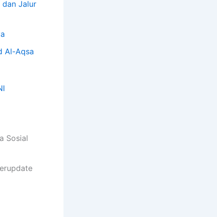
 dan Jalur
ya
d Al-Aqsa
NI
a Sosial
terupdate