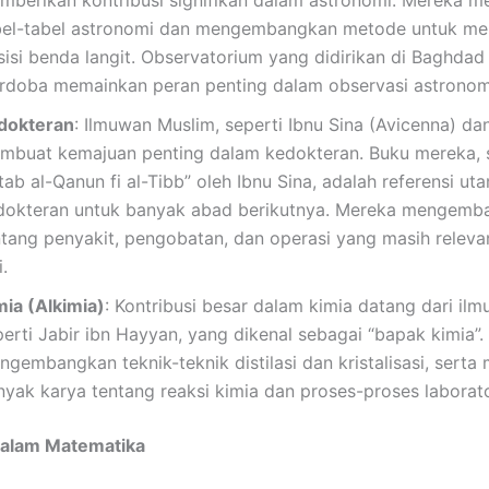
mberikan kontribusi signifikan dalam astronomi. Mereka m
bel-tabel astronomi dan mengembangkan metode untuk me
sisi benda langit. Observatorium yang didirikan di Baghdad
rdoba memainkan peran penting dalam observasi astronom
dokteran
: Ilmuwan Muslim, seperti Ibnu Sina (Avicenna) dan
mbuat kemajuan penting dalam kedokteran. Buku mereka, 
tab al-Qanun fi al-Tibb” oleh Ibnu Sina, adalah referensi u
dokteran untuk banyak abad berikutnya. Mereka mengemba
ntang penyakit, pengobatan, dan operasi yang masih releva
i.
mia (Alkimia)
: Kontribusi besar dalam kimia datang dari il
erti Jabir ibn Hayyan, yang dikenal sebagai “bapak kimia”. 
gembangkan teknik-teknik distilasi dan kristalisasi, serta 
nyak karya tentang reaksi kimia dan proses-proses laborat
alam Matematika