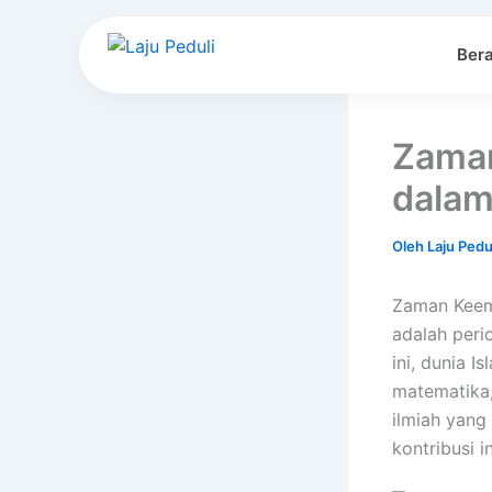
Lewati
ke
Ber
konten
Zaman
dalam
Oleh
Laju Pedu
Zaman Keema
adalah peri
ini, dunia 
matematika,
ilmiah yang
kontribusi 