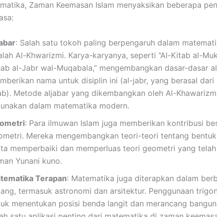
matika, Zaman Keemasan Islam menyaksikan beberapa pe
asa:
jabar
: Salah satu tokoh paling berpengaruh dalam matemati
lah Al-Khwarizmi. Karya-karyanya, seperti “Al-Kitab al-Muk
sab al-Jabr wal-Muqabala,” mengembangkan dasar-dasar al
berikan nama untuk disiplin ini (al-jabr, yang berasal dari
ab). Metode aljabar yang dikembangkan oleh Al-Khawarizm
gunakan dalam matematika modern.
ometri
: Para ilmuwan Islam juga memberikan kontribusi be
ometri. Mereka mengembangkan teori-teori tentang bentuk
rta memperbaiki dan memperluas teori geometri yang telah
man Yunani kuno.
tematika Terapan
: Matematika juga diterapkan dalam ber
dang, termasuk astronomi dan arsitektur. Penggunaan trigo
tuk menentukan posisi benda langit dan merancang bangun
lah satu aplikasi penting dari matematika di zaman keemasa