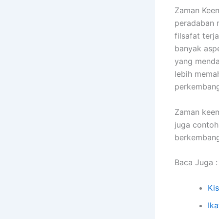
Zaman Keema
peradaban m
filsafat ter
banyak aspe
yang mendal
lebih mema
perkembang
Zaman keema
juga contoh
berkembang 
Baca Juga :
Ki
Ik