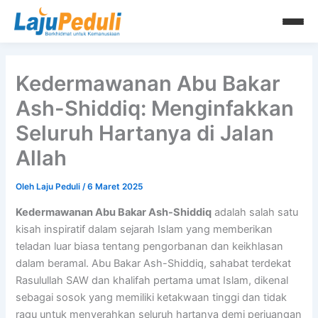
Lewati
ke
konten
Kedermawanan Abu Bakar
Ash-Shiddiq: Menginfakkan
Seluruh Hartanya di Jalan
Allah
Oleh
Laju Peduli
/
6 Maret 2025
Kedermawanan Abu Bakar Ash-Shiddiq
adalah salah satu
kisah inspiratif dalam sejarah Islam yang memberikan
teladan luar biasa tentang pengorbanan dan keikhlasan
dalam beramal. Abu Bakar Ash-Shiddiq, sahabat terdekat
Rasulullah SAW dan khalifah pertama umat Islam, dikenal
sebagai sosok yang memiliki ketakwaan tinggi dan tidak
ragu untuk menyerahkan seluruh hartanya demi perjuangan