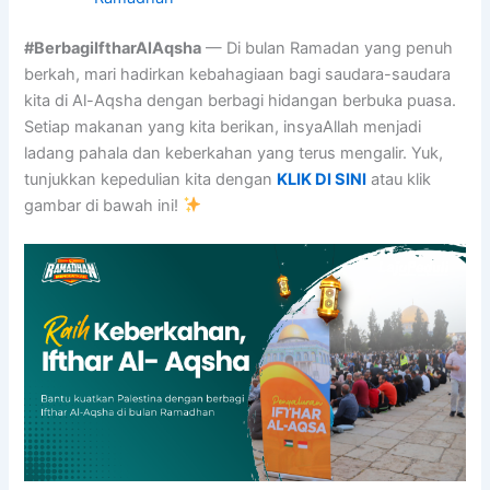
#BerbagiIftharAlAqsha
— Di bulan Ramadan yang penuh
berkah, mari hadirkan kebahagiaan bagi saudara-saudara
kita di Al-Aqsha dengan berbagi hidangan berbuka puasa.
Setiap makanan yang kita berikan, insyaAllah menjadi
ladang pahala dan keberkahan yang terus mengalir. Yuk,
tunjukkan kepedulian kita dengan
KLIK DI SINI
atau klik
gambar di bawah ini!