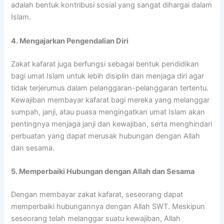
adalah bentuk kontribusi sosial yang sangat dihargai dalam
Islam.
4. Mengajarkan Pengendalian Diri
Zakat kafarat juga berfungsi sebagai bentuk pendidikan
bagi umat Islam untuk lebih disiplin dan menjaga diri agar
tidak terjerumus dalam pelanggaran-pelanggaran tertentu.
Kewajiban membayar kafarat bagi mereka yang melanggar
sumpah, janji, atau puasa mengingatkan umat Islam akan
pentingnya menjaga janji dan kewajiban, serta menghindari
perbuatan yang dapat merusak hubungan dengan Allah
dan sesama.
5. Memperbaiki Hubungan dengan Allah dan Sesama
Dengan membayar zakat kafarat, seseorang dapat
memperbaiki hubungannya dengan Allah SWT. Meskipun
seseorang telah melanggar suatu kewajiban, Allah