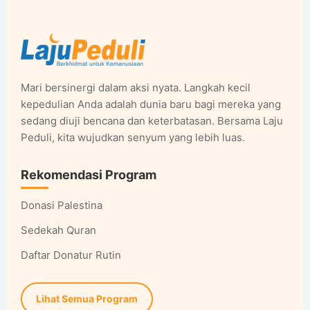
Mari bersinergi dalam aksi nyata. Langkah kecil
kepedulian Anda adalah dunia baru bagi mereka yang
sedang diuji bencana dan keterbatasan. Bersama Laju
Peduli, kita wujudkan senyum yang lebih luas.
Rekomendasi Program
Donasi Palestina
Sedekah Quran
Daftar Donatur Rutin
Lihat Semua Program