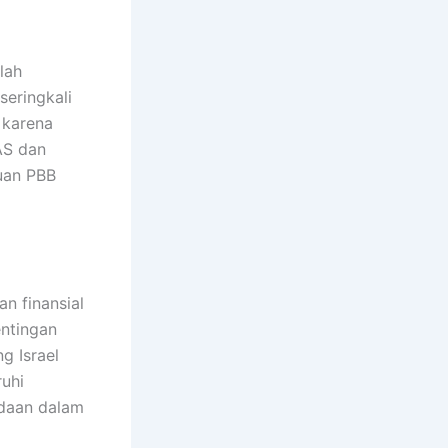
lah
seringkali
 karena
AS dan
uan PBB
an finansial
entingan
g Israel
uhi
edaan dalam