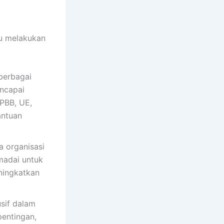
lu melakukan
berbagai
encapai
 PBB, UE,
antuan
 organisasi
emadai untuk
ningkatkan
sif dalam
entingan,