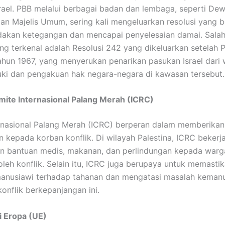
srael. PBB melalui berbagai badan dan lembaga, seperti De
n Majelis Umum, sering kali mengeluarkan resolusi yang b
akan ketegangan dan mencapai penyelesaian damai. Salah
ling terkenal adalah Resolusi 242 yang dikeluarkan setelah
ahun 1967, yang menyerukan penarikan pasukan Israel dari 
ki dan pengakuan hak negara-negara di kawasan tersebut.
mite Internasional Palang Merah (ICRC)
rnasional Palang Merah (ICRC) berperan dalam memberikan
 kepada korban konflik. Di wilayah Palestina, ICRC bekerj
 bantuan medis, makanan, dan perlindungan kepada warga
leh konflik. Selain itu, ICRC juga berupaya untuk memasti
manusiawi terhadap tahanan dan mengatasi masalah keman
konflik berkepanjangan ini.
i Eropa (UE)