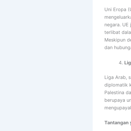
Uni Eropa (
mengeluarka
negara. UE 
terlibat dal
Meskipun dem
dan hubunga
Li
Liga Arab, 
diplomatik 
Palestina d
berupaya un
mengupayaka
Tantangan y