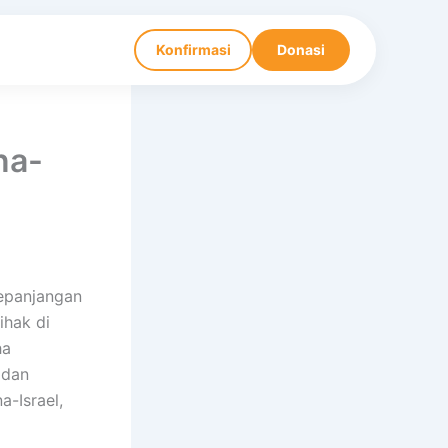
Konfirmasi
Donasi
na-
kepanjangan
ihak di
ha
 dan
a-Israel,