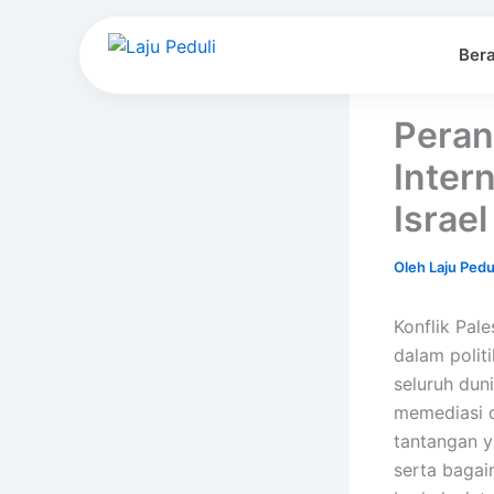
Lewati
ke
Ber
konten
Peran
Inter
Israel
Oleh
Laju Pedu
Konflik Pal
dalam politi
seluruh dun
memediasi d
tantangan ya
serta baga