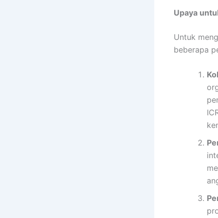
Upaya untu
Untuk menga
beberapa pe
Ko
or
pe
IC
ke
Pe
in
me
an
Pe
pr