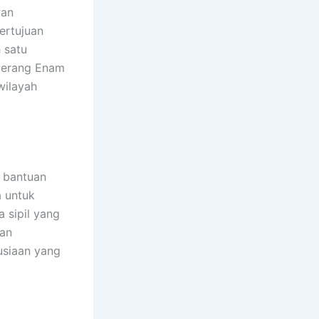
wan
ertujuan
 satu
 Perang Enam
wilayah
 bantuan
a untuk
 sipil yang
kan
usiaan yang