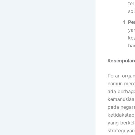
te
so
Pe
ya
kea
ba
Kesimpulan
Peran organi
namun mere
ada berbaga
kemanusiaan
pada negara
ketidakstab
yang berkel
strategi ya