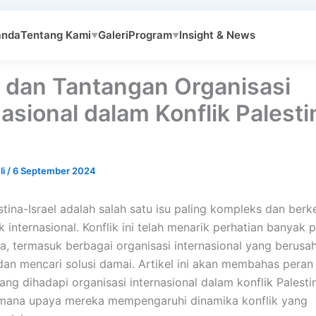
anda
Tentang Kami
Galeri
Program
Insight & News
▼
▼
 dan Tantangan Organisasi
nasional dalam Konflik Palesti
li
/
6 September 2024
estina-Israel adalah salah satu isu paling kompleks dan ber
k internasional. Konflik ini telah menarik perhatian banyak p
ia, termasuk berbagai organisasi internasional yang berusa
an mencari solusi damai. Artikel ini akan membahas peran
ng dihadapi organisasi internasional dalam konflik Palestin
imana upaya mereka mempengaruhi dinamika konflik yang