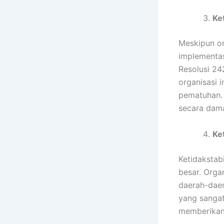
Ke
Meskipun or
implementas
Resolusi 242
organisasi 
pematuhan. 
secara dama
Ke
Ketidakstab
besar. Orga
daerah-daer
yang sangat
memberikan 