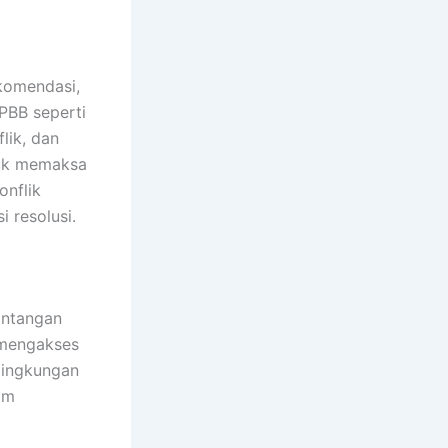
ekomendasi,
 PBB seperti
lik, dan
ntuk memaksa
onflik
 resolusi.
tantangan
m mengakses
lingkungan
am