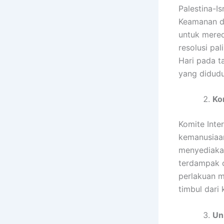
Palestina-I
Keamanan da
untuk mered
resolusi pa
Hari pada t
yang didudu
Ko
Komite Inte
kemanusiaan
menyediakan
terdampak o
perlakuan 
timbul dari 
Un