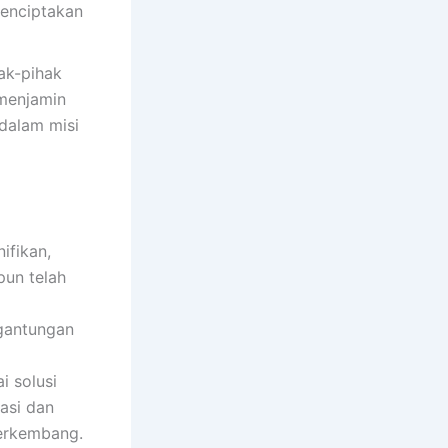
menciptakan
ak-pihak
menjamin
 dalam misi
ifikan,
un telah
rgantungan
i solusi
asi dan
berkembang.