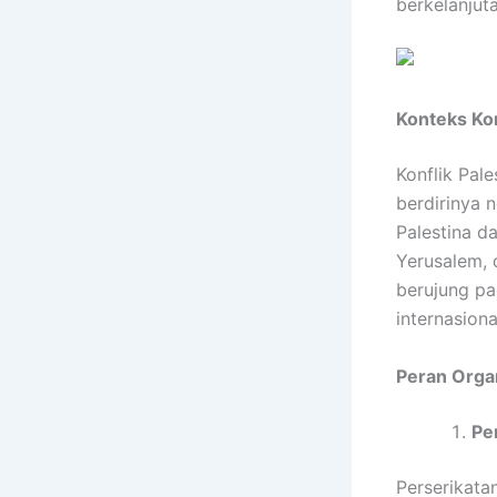
berkelanjuta
Konteks Kon
Konflik Pal
berdirinya 
Palestina d
Yerusalem, 
berujung pa
internasiona
Peran Organ
Pe
Perserikata