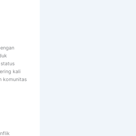
 dengan
duk
 status
ring kali
n komunitas
flik