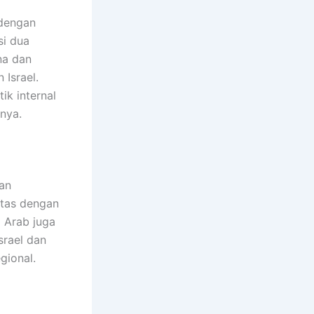
 dengan
si dua
na dan
 Israel.
ik internal
nya.
dan
itas dengan
a Arab juga
srael dan
gional.