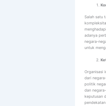
Ko
Salah satu 
kompleksita
menghadapi
adanya perb
negara-nega
untuk menga
Ke
Organisasi 
dari negara
politik neg
dan negara
keputusan d
pendekatan d