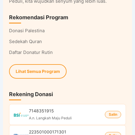
Peduli, kita wujudkan senyum yang lebih luas.
Rekomendasi Program
Donasi Palestina
Sedekah Quran
Daftar Donatur Rutin
Lihat Semua Program
Rekening Donasi
7148351915
Salin
A.n. Langkah Maju Peduli
223501000171301