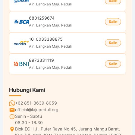
Salin
A.n. Langkah Maju Peduli
6801259674
Salin
A.n. Langkah Maju Peduli
1010033388875
Salin
A.n. Langkah Maju Peduli
8973331119
Salin
A.n. Langkah Maju Peduli
Hubungi Kami
+62 851-3639-8059
official@lajupeduli.org
Senin - Sabtu
08:30 - 16:30
Blok EC II Jl. Puter Raya No.45, Jurang Mangu Barat,