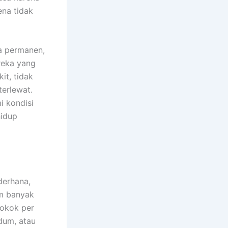
ena tidak
a permanen,
reka yang
it, tidak
erlewat.
i kondisi
hidup
derhana,
am banyak
pokok per
dum, atau