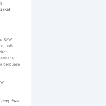
ng
,
zakat
d SAW.
a, baik
inkan
mengenai
sa berpuasa
AW
 yang tidak