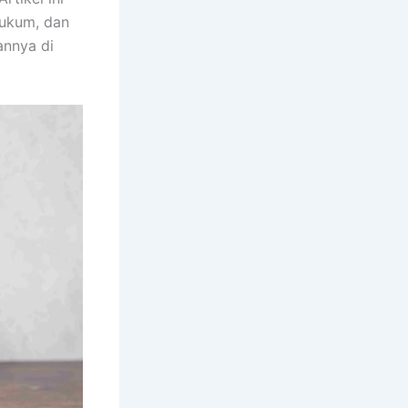
hukum, dan
nnya di