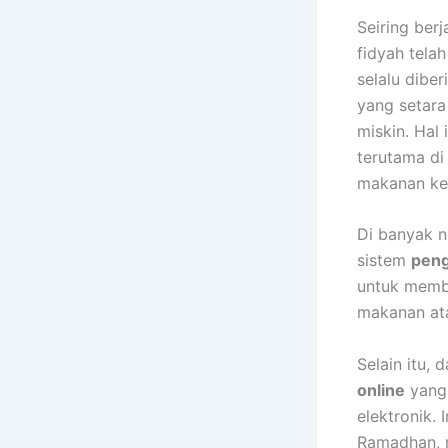
Seiring ber
fidyah tela
selalu dibe
yang setara
miskin. Hal
terutama di
makanan ke
Di banyak n
sistem
peng
untuk memba
makanan at
Selain itu,
online
yang
elektronik.
Ramadhan, m