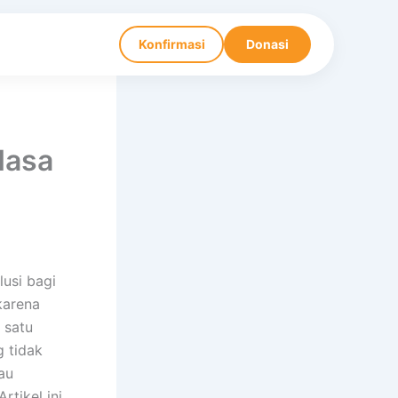
Konfirmasi
Donasi
Masa
usi bagi
karena
h satu
 tidak
au
tikel ini