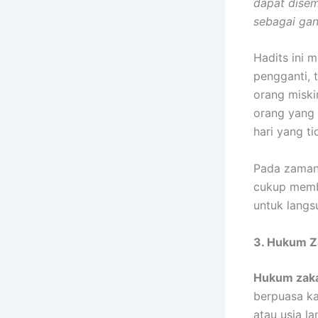
dapat dise
sebagai gan
Hadits ini 
pengganti, 
orang miski
orang yang
hari yang t
Pada zaman 
cukup memba
untuk lang
3. Hukum Z
Hukum zaka
berpuasa ka
atau usia l