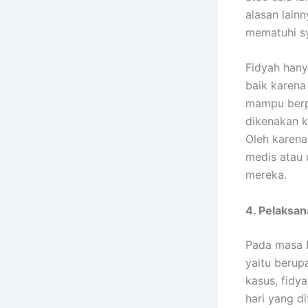
alasan lain
mematuhi sy
Fidyah hany
baik karena
mampu berpu
dikenakan k
Oleh karena
medis atau 
mereka.
4. Pelaksan
Pada masa 
yaitu beru
kasus, fidy
hari yang d