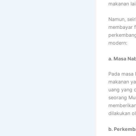
makanan lai
Namun, sei
membayar fi
perkembanga
modern:
a. Masa N
Pada masa 
makanan yan
uang yang d
seorang Mus
memberika
dilakukan o
b. Perkemb