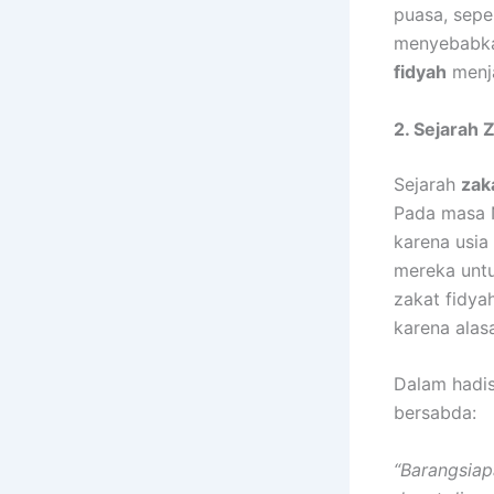
puasa, sepe
menyebabkan
fidyah
menja
2. Sejarah 
Sejarah
zak
Pada masa N
karena usia
mereka unt
zakat fidya
karena alas
Dalam hadi
bersabda:
“Barangsiap