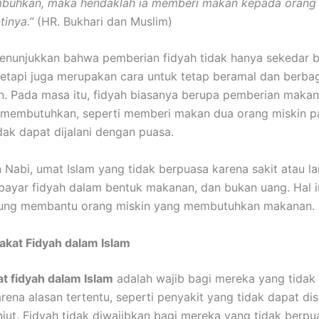
mbuhkan, maka hendaklah ia memberi makan kepada orang 
tinya.”
(HR. Bukhari dan Muslim)
menunjukkan bahwa pemberian fidyah tidak hanya sekedar 
tetapi juga merupakan cara untuk tetap beramal dan berba
n. Pada masa itu, fidyah biasanya berupa pemberian maka
 membutuhkan, seperti memberi makan dua orang miskin p
idak dapat dijalani dengan puasa.
Nabi, umat Islam yang tidak berpuasa karena sakit atau lan
yar fidyah dalam bentuk makanan, dan bukan uang. Hal in
sung membantu orang miskin yang membutuhkan makanan.
akat Fidyah dalam Islam
t fidyah dalam Islam
adalah wajib bagi mereka yang tidak
rena alasan tertentu, seperti penyakit yang tidak dapat d
anjut. Fidyah tidak diwajibkan bagi mereka yang tidak berp