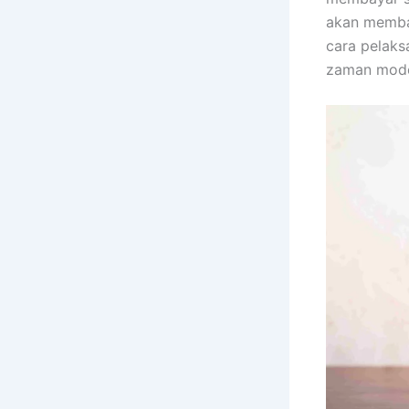
akan memba
cara pelak
zaman mode