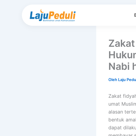
Lewati
ke
konten
Zakat
Hukum
Nabi 
Oleh
Laju Pedu
Zakat fidya
umat Muslim
alasan terte
bentuk amal
dapat dila
membayar se