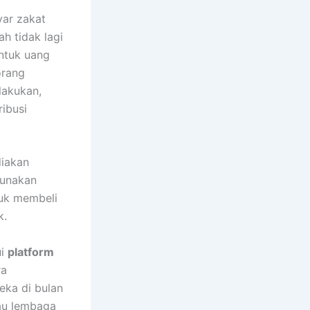
yar zakat
h tidak lagi
entuk uang
orang
lakukan,
ribusi
diakan
gunakan
tuk membeli
k.
ui
platform
ra
eka di bulan
au lembaga