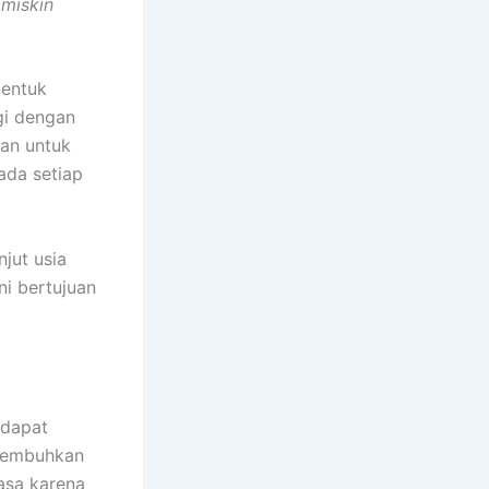
miskin
bentuk
gi dengan
nan untuk
ada setiap
jut usia
i bertujuan
 dapat
isembuhkan
uasa karena