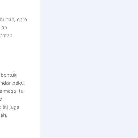
dupan, cara
lah
zaman
 bentuk
andar baku
a masa itu
p
 ini juga
ah.