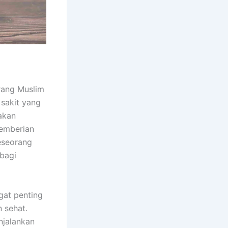
rang Muslim
sakit yang
akan
pemberian
eseorang
bagi
gat penting
 sehat.
njalankan