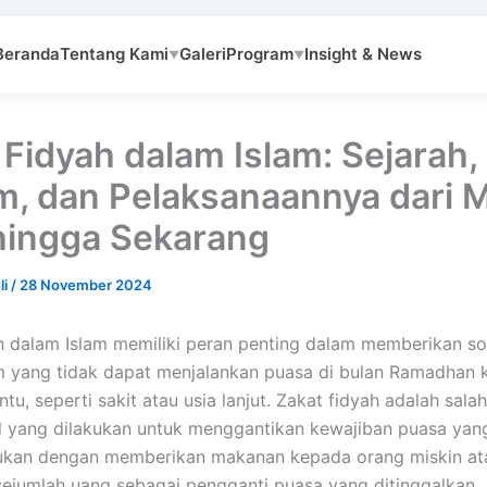
Beranda
Tentang Kami
Galeri
Program
Insight & News
▼
▼
 Fidyah dalam Islam: Sejarah,
, dan Pelaksanaannya dari 
hingga Sekarang
li
/
28 November 2024
h dalam Islam memiliki peran penting dalam memberikan sol
 yang tidak dapat menjalankan puasa di bulan Ramadhan 
ntu, seperti sakit atau usia lanjut. Zakat fidyah adalah sala
 yang dilakukan untuk menggantikan kewajiban puasa yang
kukan dengan memberikan makanan kepada orang miskin at
jumlah uang sebagai pengganti puasa yang ditinggalkan. Ar