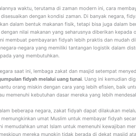
jalannya waktu, terutama di zaman modern ini, cara memba
h disesuaikan dengan kondisi zaman. Di banyak negara, fidya
rikan dalam bentuk makanan fisik, tetapi bisa juga dalam b
 dengan nilai makanan yang seharusnya diberikan kepada 
 ini membuat pembayaran fidyah lebih praktis dan mudah di
 negara-negara yang memiliki tantangan logistik dalam dist
pada yang membutuhkan.
egara saat ini, lembaga zakat dan masjid setempat menye
umpulan fidyah melalui uang tunai
. Uang ini kemudian di
ntu orang miskin dengan cara yang lebih efisien, baik un
au memenuhi kebutuhan dasar mereka yang lebih mendesa
 dalam beberapa negara, zakat fidyah dapat dilakukan melal
 memungkinkan umat Muslim untuk membayar fidyah seca
 Ini memudahkan umat Islam untuk memenuhi kewajiban mer
eskipun mereka mungkin tidak berada di dekat masjid at