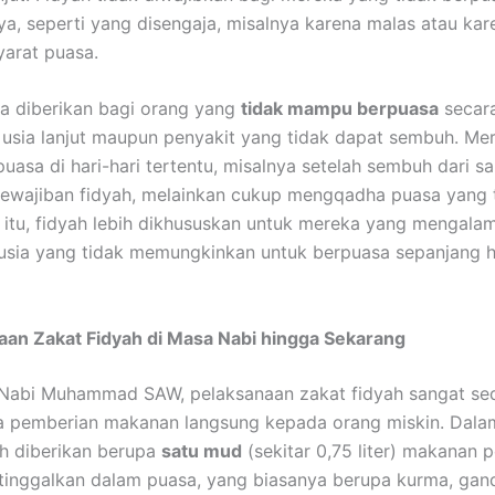
nya, seperti yang disengaja, misalnya karena malas atau kar
arat puasa.
a diberikan bagi orang yang
tidak mampu berpuasa
secar
 usia lanjut maupun penyakit yang tidak dapat sembuh. Me
asa di hari-hari tertentu, misalnya setelah sembuh dari sak
ewajiban fidyah, melainkan cukup mengqadha puasa yang t
 itu, fidyah lebih dikhususkan untuk mereka yang mengalam
usia yang tidak memungkinkan untuk berpuasa sepanjang 
aan Zakat Fidyah di Masa Nabi hingga Sekarang
Nabi Muhammad SAW, pelaksanaan zakat fidyah sangat se
pa pemberian makanan langsung kepada orang miskin. Dal
ah diberikan berupa
satu mud
(sekitar 0,75 liter) makanan 
itinggalkan dalam puasa, yang biasanya berupa kurma, gan