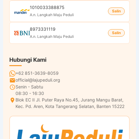
1010033388875
Salin
A.n. Langkah Maju Peduli
8973331119
Salin
A.n. Langkah Maju Peduli
Hubungi Kami
+62 851-3639-8059
official@lajupeduli.org
Senin - Sabtu
08:30 - 16:30
Blok EC II Jl. Puter Raya No.45, Jurang Mangu Barat,
Kec. Pd. Aren, Kota Tangerang Selatan, Banten 15222