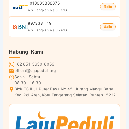
1010033388875
Salin
A.n. Langkah Maju Peduli
8973331119
Salin
A.n. Langkah Maju Peduli
Hubungi Kami
+62 851-3639-8059
official@lajupeduli.org
Senin - Sabtu
08:30 - 16:30
Blok EC II Jl. Puter Raya No.45, Jurang Mangu Barat,
Kec. Pd. Aren, Kota Tangerang Selatan, Banten 15222